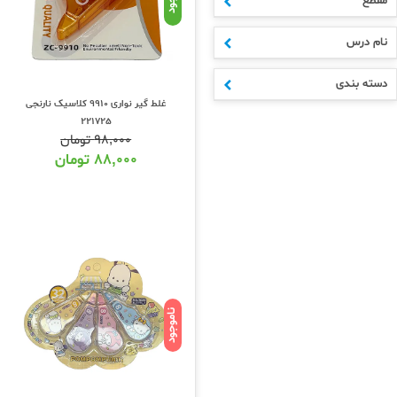
مقطع
نام درس
دسته بندی
غلط گیر نواری 9910 کلاسیک نارنجی
221725
۹۸,۰۰۰
تومان
۸۸,۰۰۰
تومان
ناموجود