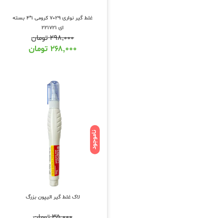
غلط گیر نواری 7029 کرومی 1*4 بسته
ای 221721
۲۹۸,۰۰۰
تومان
۲۶۸,۰۰۰
تومان
ناموجود
لاک غلط گیر الیپون بزرگ
۳۵,۰۰۰
تومان