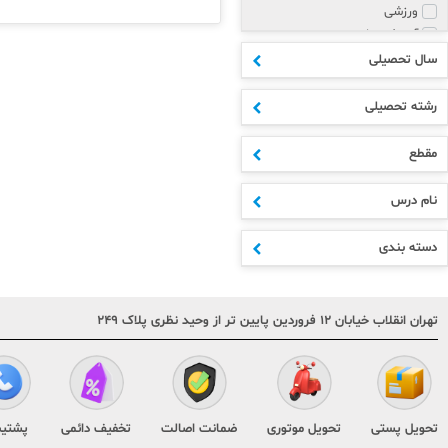
ورزشی
آموزش زبان
پزشکی و روانشناسی
سال تحصیلی
مذهبی
هنر
رشته تحصیلی
علوم انسانی
ادبیات
مقطع
اکسسوری
ابتدایی
نام درس
متوسطه اول
دهم
دسته بندی
یازدهم
دوازدهم
مشترک مقاطع
تهران انقلاب خیابان ۱۲ فروردین پایین تر از وحید نظری پلاک ۲۴۹
کنکور
هنر و فنی
تقویم و سررسید
کودک و نوجوان
متفرقه
تحویل پستی
تحویل موتوری
ضمانت اصالت
تخفیف دائمی
پشتیب