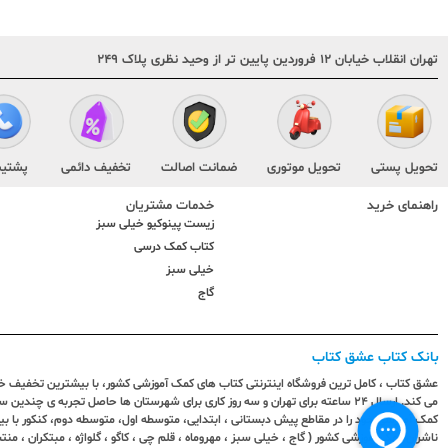
تهران انقلاب خیابان ۱۲ فروردین پایین تر از وحید نظری پلاک ۲۴۹
تحویل پستی
تحویل موتوری
ضمانت اصالت
تخفیف دائمی
پشتیب
راهنمای خرید
خدمات مشتریان
زیست پینوکیو خیلی سبز
کتاب کمک درسی
خیلی سبز
گاج
بانک کتاب عشق کتاب
عشق کتاب ، کامل ترین فروشگاه اینترنتی کتاب های کمک آموزشی کشور، با بیشترین تخفیف خری
می کند. ارسال ٢٤ ساعته برای تهران و سه روز کاری برای شهرستان ها حاصل تجربه ی چ
کمک آموزشی خود را در مقاطع پیش دبستانی ، ابتدایی، متوسطه اول، متوسطه دوم، کنکور با 
ناشران کمک آموزشی کشور ( گاج ، خیلی سبز ، مهروماه ، قلم چی ، کاگو ، گلواژه ، مبتکران ، منتش