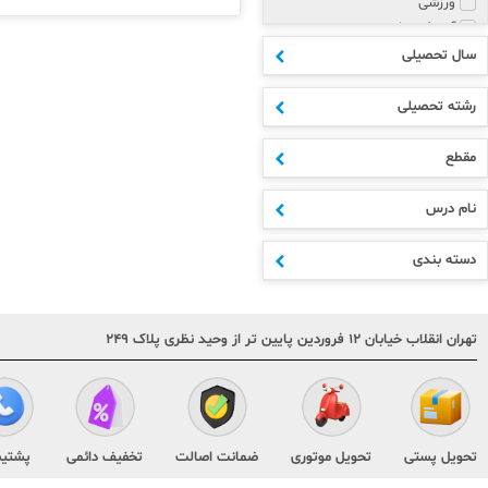
ورزشی
آموزش زبان
پزشکی و روانشناسی
سال تحصیلی
مذهبی
هنر
رشته تحصیلی
علوم انسانی
ادبیات
مقطع
اکسسوری
ابتدایی
نام درس
متوسطه اول
دهم
دسته بندی
یازدهم
دوازدهم
مشترک مقاطع
تهران انقلاب خیابان ۱۲ فروردین پایین تر از وحید نظری پلاک ۲۴۹
کنکور
هنر و فنی
تقویم و سررسید
کودک و نوجوان
متفرقه
تحویل پستی
تحویل موتوری
ضمانت اصالت
تخفیف دائمی
پشتیب