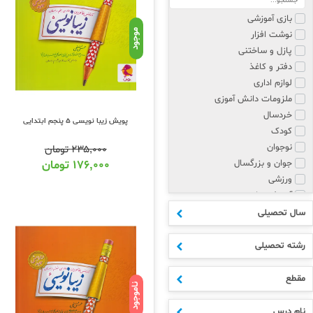
بازی آموزشی
موجود
نوشت افزار
پازل و ساختنی
دفتر و کاغذ
لوازم اداری
ملزومات دانش آموزی
خردسال
پویش زیبا نویسی 5 پنجم ابتدایی
کودک
نوجوان
۲۳۵,۰۰۰
تومان
جوان و بزرگسال
۱۷۶,۰۰۰
تومان
ورزشی
آموزش زبان
پزشکی و روانشناسی
سال تحصیلی
مذهبی
هنر
رشته تحصیلی
علوم انسانی
ادبیات
مقطع
ناموجود
اکسسوری
ابتدایی
نام درس