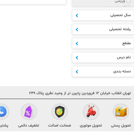
ورزشی
آموزش زبان
پزشکی و روانشناسی
سال تحصیلی
مذهبی
هنر
رشته تحصیلی
علوم انسانی
ادبیات
مقطع
اکسسوری
ابتدایی
نام درس
متوسطه اول
دهم
دسته بندی
یازدهم
دوازدهم
مشترک مقاطع
تهران انقلاب خیابان ۱۲ فروردین پایین تر از وحید نظری پلاک ۲۴۹
کنکور
هنر و فنی
تقویم و سررسید
کودک و نوجوان
متفرقه
تحویل پستی
تحویل موتوری
ضمانت اصالت
تخفیف دائمی
پشتیب