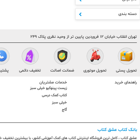
متوسطه اول
دهم
دسته بندی
یازدهم
دوازدهم
مشترک مقاطع
تهران انقلاب خیابان ۱۲ فروردین پایین تر از وحید نظری پلاک ۲۴۹
کنکور
هنر و فنی
تقویم و سررسید
کودک و نوجوان
متفرقه
تحویل پستی
تحویل موتوری
ضمانت اصالت
تخفیف دائمی
پشتیب
راهنمای خرید
خدمات مشتریان
زیست پینوکیو خیلی سبز
کتاب کمک درسی
خیلی سبز
گاج
بانک کتاب عشق کتاب
عشق کتاب ، کامل ترین فروشگاه اینترنتی کتاب های کمک آموزشی کشور، با بیشترین تخفیف خری