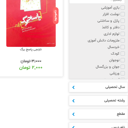
بازی آموزشی
ناموجود
نوشت افزار
پازل و ساختنی
دفتر و کاغذ
لوازم اداری
ملزومات دانش آموزی
خردسال
نارنجی پاسخ برگ
کودک
نوجوان
۳,۰۰۰
تومان
جوان و بزرگسال
۲,۰۰۰
تومان
ورزشی
آموزش زبان
پزشکی و روانشناسی
سال تحصیلی
مذهبی
هنر
رشته تحصیلی
علوم انسانی
ادبیات
مقطع
اکسسوری
ابتدایی
نام درس