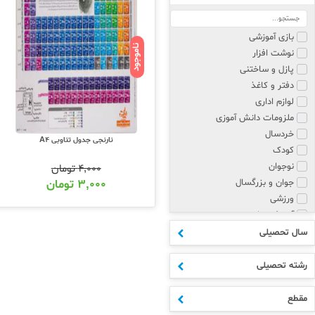
بازی آموزشی
ناموجود
نوشت افزار
پازل و ساختنی
دفتر و کاغذ
لوازم اداری
ملزومات دانش آموزی
خردسال
نارنجی جدول تناوبی A4
کودک
نوجوان
۴,۰۰۰
تومان
جوان و بزرگسال
۳,۰۰۰
تومان
ورزشی
آموزش زبان
پزشکی و روانشناسی
سال تحصیلی
مذهبی
هنر
رشته تحصیلی
علوم انسانی
ادبیات
مقطع
اکسسوری