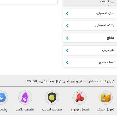
ورزشی
آموزش زبان
پزشکی و روانشناسی
سال تحصیلی
مذهبی
هنر
رشته تحصیلی
علوم انسانی
ادبیات
مقطع
اکسسوری
ابتدایی
نام درس
متوسطه اول
دهم
دسته بندی
یازدهم
دوازدهم
مشترک مقاطع
تهران انقلاب خیابان ۱۲ فروردین پایین تر از وحید نظری پلاک ۲۴۹
کنکور
هنر و فنی
تقویم و سررسید
کودک و نوجوان
متفرقه
تحویل پستی
تحویل موتوری
ضمانت اصالت
تخفیف دائمی
پشتیب