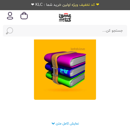
❤ کد تخفیف ویژه اولین خرید شما : KLC ❤
مجموعه کتابهای راهنمای دروس گاج ❤️ عشق کتاب
نمایش کامل متن