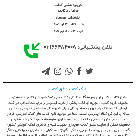
درباره عشق کتاب
مولفان برگزیده
انتشارات مهروماه
خرید کتاب کنکور 1405
خرید کتاب کنکور 1406
۰۲۱۶۶۴۸۴۰۰۸
تلفن پشتیبانی:
بانک کتاب عشق کتاب
عشق کتاب ، کامل ترین فروشگاه اینترنتی کتاب های کمک آموزشی کشور، با بیشترین
تخفیف خرید کتاب ، تجربه ای لذت بخش از خرید اینترنتی را برای شما تداعی می کند.
ارسال ٢٤ ساعته برای تهران و سه روز کاری برای شهرستان ها حاصل تجربه ی چندین
ساله ی این فروشگاه اینترنتی است. شما می توانید کلیه کتاب های کمک آموزشی خود را
در مقاطع پیش دبستانی ، ابتدایی، متوسطه اول، متوسطه دوم، کنکور با بیشترین
تخفیف ممکن از سایت عشق کتاب خریداری نمایید. کلیه ی ناشران کمک آموزشی کشور (
گاج ، خیلی سبز ، مهروماه ، قلم چی ، کاگو ، گلواژه ، مبتکران ، منتشران ، خواندنی ، الگو
، کلاغ سپید ، و ...) با عشق کتاب همکاری داشته و شما می توانید کلیه ی اطلاعات مربوط