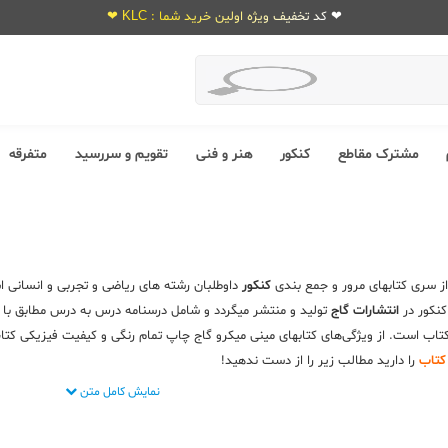
❤ کد تخفیف ویژه اولین خرید شما : KLC ❤
مشترک مقاطع
کنکور
هنر و فنی
تقویم و سررسید
متفرقه
ز سری کتابهای مرور و جمع بندی
کنکور
داوطلبان رشته های ریاضی و تجربی و انسانی 
کنکور در
انتشارات گاج
تولید و منتشر میگردد و شامل درسنامه درس به درس مطابق با ک
اب است. از ویژگی‌های کتابهای مینی میکرو گاج چاپ تمام رنگی و کیفیت فیزیکی کت
کتاب
را دارید مطالب زیر را از دست ندهید!
نمایش کامل متن
های مینی میکرو طلایی گاج :
اوطلبان کنکور در همه رشته‌ها تسلط بر فرمول ها و نکته های فرموله شده دروس دهم 