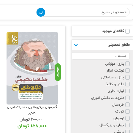
آسانی نیست و تقریبا تمامی دانش آموزان 
تسلط شما بر فرمول های کتابهای درسی تو
دروس اختصاصی کنکور را برای مرور و حف
مینی میکرو طلایی های گاج شامل درسنام
کالاهای موجود
میکرو که شامل تصاویر مهم و کنکوری ک
مقطع تحصیلی
آموزش
قالب کلی کتابهای مینی میکرو درسنامه و
نکته ای و فرموله شده کتاب های درسی دهم
بازی آموزشی
موجود
نوشت افزار
کد تخفیف خرید کتاب مینی می
پازل و ساختنی
دفتر و کاغذ
سری کتابهای
مینی میکرو طلایی
لوازم اداری
ملزومات دانش آموزی
عضویت در خبرنامه عشق کتاب از آنها مطلع
خردسال
مینی میکرو گاج
میتوانید از کد تخفیف زیر 
گاج مینی میکرو طلایی حفظیات شیمی
کودک
کنکور
نوجوان
۲۰۰,۰۰۰
تومان
جوان و بزرگسال
۱۵۸,۰۰۰
تومان
ورزشی