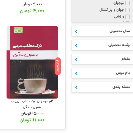
نوجوان
۶,۰۰۰
تومان
جوان و بزرگسال
۴,۰۰۰
تومان
ورزشی
آموزش زبان
پزشکی و روانشناسی
سال تحصیلی
مذهبی
هنر
رشته تحصیلی
علوم انسانی
ادبیات
مقطع
ناموجود
اکسسوری
ابتدایی
نام درس
متوسطه اول
دهم
دسته بندی
یازدهم
دوازدهم
گاج موضوعی درک مطلب عربی به
مشترک مقاطع
همین سادگی
کنکور
۱۵,۰۰۰
تومان
هنر و فنی
۱۱,۰۰۰
تومان
تقویم و سررسید
کودک و نوجوان