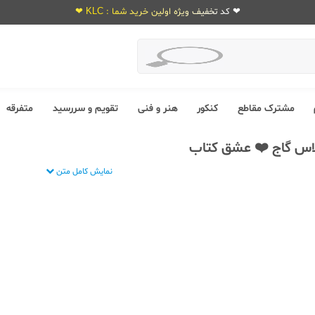
❤ کد تخفیف ویژه اولین خرید شما : KLC ❤
مشترک مقاطع
کنکور
هنر و فنی
تقویم و سررسید
متفرقه
لاس گاج ❤️ عشق کتاب
نمایش کامل متن