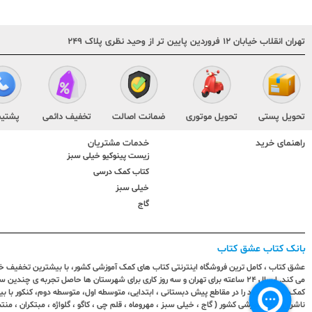
تهران انقلاب خیابان ۱۲ فروردین پایین تر از وحید نظری پلاک ۲۴۹
تحویل پستی
تحویل موتوری
ضمانت اصالت
تخفیف دائمی
پشتیب
راهنمای خرید
خدمات مشتریان
زیست پینوکیو خیلی سبز
کتاب کمک درسی
خیلی سبز
گاج
بانک کتاب عشق کتاب
عشق کتاب ، کامل ترین فروشگاه اینترنتی کتاب های کمک آموزشی کشور، با بیشترین تخفیف خری
می کند. ارسال ٢٤ ساعته برای تهران و سه روز کاری برای شهرستان ها حاصل تجربه ی چ
کمک آموزشی خود را در مقاطع پیش دبستانی ، ابتدایی، متوسطه اول، متوسطه دوم، کنکور با 
ناشران کمک آموزشی کشور ( گاج ، خیلی سبز ، مهروماه ، قلم چی ، کاگو ، گلواژه ، مبتکران ، منتش