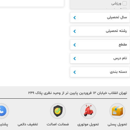
ورزشی
آموزش زبان
پزشکی و روانشناسی
سال تحصیلی
مذهبی
هنر
رشته تحصیلی
علوم انسانی
ادبیات
مقطع
اکسسوری
ابتدایی
نام درس
متوسطه اول
دهم
دسته بندی
یازدهم
دوازدهم
مشترک مقاطع
تهران انقلاب خیابان ۱۲ فروردین پایین تر از وحید نظری پلاک ۲۴۹
کنکور
هنر و فنی
تقویم و سررسید
کودک و نوجوان
متفرقه
تحویل پستی
تحویل موتوری
ضمانت اصالت
تخفیف دائمی
پشتیب