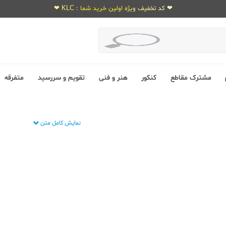
❤ کد تخفیف ویژه اولین خرید شما : KLC ❤
مشترک مقاطع
کنکور
هنر و فنی
تقویم و سررسید
متفرقه
نمایش کامل متن