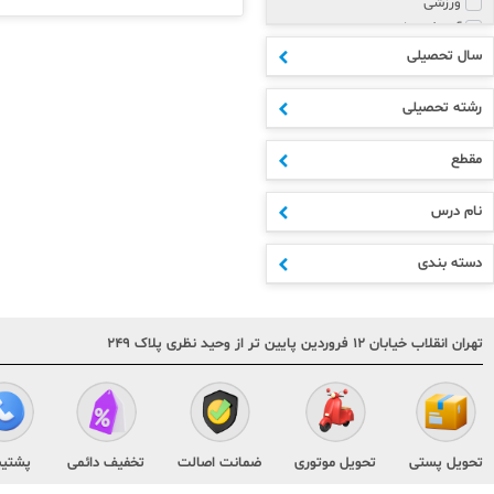
ورزشی
آموزش زبان
پزشکی و روانشناسی
سال تحصیلی
مذهبی
هنر
رشته تحصیلی
علوم انسانی
ادبیات
مقطع
اکسسوری
ابتدایی
نام درس
متوسطه اول
دهم
دسته بندی
یازدهم
دوازدهم
مشترک مقاطع
تهران انقلاب خیابان ۱۲ فروردین پایین تر از وحید نظری پلاک ۲۴۹
کنکور
هنر و فنی
تقویم و سررسید
کودک و نوجوان
متفرقه
تحویل پستی
تحویل موتوری
ضمانت اصالت
تخفیف دائمی
پشتیب