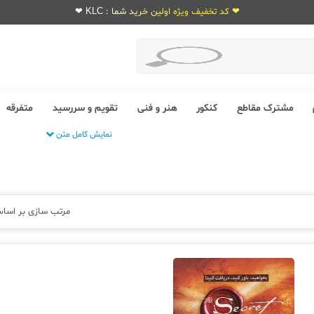
❤ کد تخفیف ویژه اولین خرید شما : KLC ❤
مشترک مقاطع
کنکور
هنر و فنی
تقویم و سررسید
متفرقه
نمایش کامل متن
مرتب سازی بر اسا