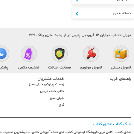
متوسطه اول
دهم
دسته بندی
یازدهم
دوازدهم
مشترک مقاطع
تهران انقلاب خیابان ۱۲ فروردین پایین تر از وحید نظری پلاک ۲۴۹
کنکور
هنر و فنی
تقویم و سررسید
کودک و نوجوان
متفرقه
تحویل پستی
تحویل موتوری
ضمانت اصالت
تخفیف دائمی
پشتیب
راهنمای خرید
خدمات مشتریان
زیست پینوکیو خیلی سبز
کتاب کمک درسی
خیلی سبز
گاج
بانک کتاب عشق کتاب
عشق کتاب ، کامل ترین فروشگاه اینترنتی کتاب های کمک آموزشی کشور، با بیشترین تخفیف خری