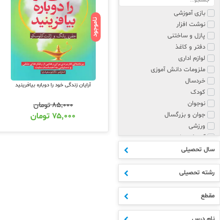
بازی آموزشی
ناموجود
نوشت افزار
پازل و ساختنی
دفتر و کاغذ
لوازم اداری
ملزومات دانش آموزی
خردسال
آرایان زندگی خود را دوباره بیافرینید
کودک
نوجوان
۸۵,۰۰۰
تومان
جوان و بزرگسال
۷۵,۰۰۰
تومان
ورزشی
آموزش زبان
پزشکی و روانشناسی
سال تحصیلی
مذهبی
هنر
رشته تحصیلی
علوم انسانی
ادبیات
مقطع
اکسسوری
ابتدایی
نام درس