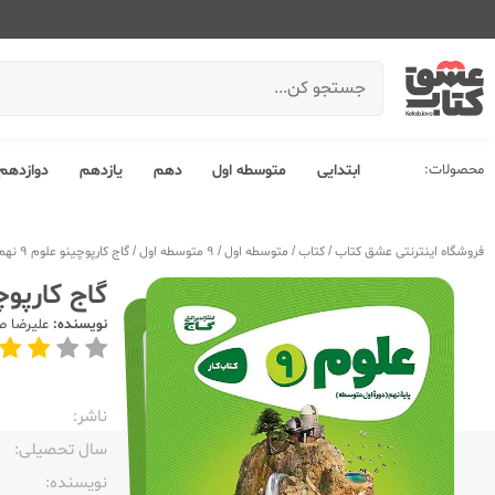
محصولات:
ابتدایی
متوسطه اول
دهم
یازدهم
دوازدهم
فروشگاه اینترنتی عشق کتاب
/
کتاب
/
متوسطه اول
/
9 متوسطه اول
/
گاج کارپوچینو علوم 9 نهم
گاج کارپوچین
نویسنده:
علیرضا ص
ناشر:‌
سال تحصیلی:‌
نویسنده:‌