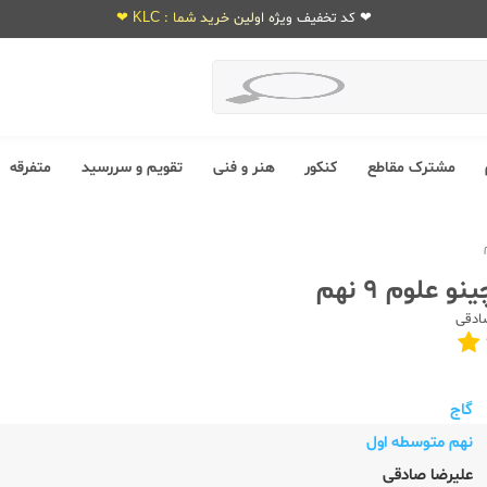
❤ کد تخفیف ویژه اولین خرید شما : KLC ❤
مشترک مقاطع
کنکور
هنر و فنی
تقویم و سررسید
متفرقه
و علوم 9 نهم
ادقی
گاج
نهم متوسطه اول
علیرضا صادقی