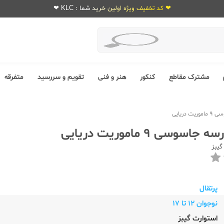
❤ کد تخفیف ویژه اولین خرید شما : KLC ❤
مشترک مقاطع
کنکور
هنر و فنی
تقویم و سررسید
متفرقه
دریایی
سوسی 9 ماموریت دریایی
گیبز
پرتقال
نوجوان 12 تا 17
استوارت گیبز