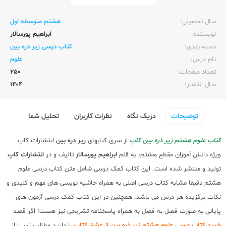
ناشر:‌
کاپ
سال تحصیلی:‌
هشتم متوسطه اول
نویسنده:‌
ابراهیم پورسالار
دسته بندی:
کتاب درسی زیر ذره بین
نام درس:
علوم
تعداد صفحات:‌
250
سال انتشار:‌
1404
توضیحات
دریک نگاه
نظرات کاربران
تحلیل شما
کتاب علوم هشتم زیر ذره بین کاپ
از سری کتابهای
زیر ذره بین
انتشارات کاپ
ویژه دانش آموزان مقطع هشتم، به قلم
ابراهیم پورسالار
تالیف و در
انتشارات کاپ
تولید و منتشر شده است. این کتاب کمک درسی شامل متن کتاب درسی علوم
هشتم دقیقا مشابه کتاب درسی اصلی به همراه حاشیه نویسی های مهم و کلیدی و
نکات برگزیده هر درس می باشد. همچنین در این کتاب کمک درسی آزمون های
پایانی به صورت فصل به فصل به همراه پاسخنامه تشریحی نیز هست! اگر قصد
خرید کتاب درسی علوم هشتم زیر ذره بین از عشق کتاب
را دارید مطالب زیر را از