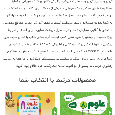
ترین و به روز ترین وب سایت فروش اینترنتی کتابهای کمک آموزشی و نماینده
مستقیم ناشران معتبر کمک آموزشی با بیش از 11000 عنوان کتاب و سابقه 15 ساله
در امر توزیع کتاب، علاوه بر ارسال سفارشات شما روی هر خرید یک هدیه رایگان
به شما تقدیم مینماید و شما میتوانید کتابهای کمک آموزشی تمامی مقاطع تحصیلی
تا کنکور را آنلاین سفارش داده و درب منزل دریافت نمایید. برای اطلاع از شرایط
ویژه تخفیف و جشنواره های عشق کتاب اینستاگرام عشق کتاب را دنبال کنید. برای
پیگیری سفارشات تهران شماره تلفن پشتیبانی 02166484008 و شماره تلگرام یا
واتس اپ 09203472622 می باشد که از ساعت 9 صبح تا 5 بعدازظهر پاسخگوی
شما عزیزان است و برای پیگیری سفارشات شهرستانها میتوانید با مراجعه به سایت
رهگیری مرسولات پستی از موقعیت بسته سفارشات خود اطلاع پیدا کنید.
محصولات مرتبط با انتخاب شما
موجود
موجود
موج