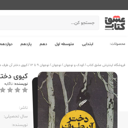
محصولات:
ابتدایی
متوسطه اول
دهم
یازدهم
دوازدهم
فروشگاه اینترنتی عشق کتاب
/
کودک و نوجوان
/
نوجوان
/
نوجوان 9 تا 12
/
کیوی دختر آن طرف دیو
کیوی دختر 
نویسنده:
ناگابه
ناشر:‌
سال تحصیلی:‌
نویسنده:‌