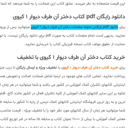
این قیمت منصفانه به نظر میرسد. عشق کتاب این ضمانت را به شما میدهد که شما این
دانلود رایگان pdf کتاب دختر آن طرف دیوار 1 کیوی
برای
دانلود pdf رایگان نمونه صفحات دختر آن طرف دیوار 1 کیوی
میتوانید پس از ورود
نمایید. بدیهی است تمام صفحات کتاب ب
حمایت از حقوق مولف کتاب نسخه فیزیکی کتاب را خریداری نمایید.
خرید کتاب دختر آن طرف دیوار 1 کیوی با تخفیف
برای
خرید کتاب دختر آن طرف دیوار 1 کیوی
با
تخفیف ویژه و ارسال رایگان
تا درب منز
پرداخت نمایید. تمامی کتاب های موجود در اینجا شامل ضمانت اصالت و تعویض هست
اینترنتی کتابهای ناشران کمک آموزشی در کشور می باشد و شما میتوانید در هر زمان ا
علاوه بر این سایر کتابهای کمک آموزشی از کلیه ناشران فعال در کشور مانند گاج، ق
ترین و به روز ترین فروشگاه اینترنتی کتابهای کمک درسی از پایه تا کنکور با سابقه 15 ساله در امر توزیع و فروش کتابهای کمک آموزشی و کودک و نوجوان در سراسر کشور آماده ارسال سفارشات شما میباشد.
شما میتوانید هر زمان از سال کتابهای مورد نظر خود را با تخفیف ویژه ، قیمت منا
معتبر کمک آموزشی با بیش از 000