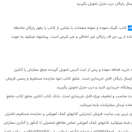
سال رایگان درب منزل تحویل بگیرید
اف
کتاب کلیک نموده و نمونه صفحات با بخشی از کتاب را بطور رایگان ملاحظه
توای ارائه شده استفاده از پی دی اف رایگان غیر اخلاقی و غیر شرعی است. پیشنهاد میشود به جهت
د خرید اضافه نموده و پس از ثبت آدرس تحویل گیرنده مبلغ سفارش را آنلاین
ارسال رایگان قابل خریداری است. عشق کتاب تنها نماینده مستقیم و رسمی فروش
فروشگاه خریداری کنید و درب منزل تحویل بگیرید.
ا قیمت مناسب و تخفیف ویژه قابل خریداری است. بانک کتاب آنلاین عشق کتاب جامع
 روز ترین وب سایت فروش اینترنتی کتابهای کمک آموزشی و نماینده مستقیم ناشران
 به شما تقدیم مینماید و شما میتوانید کتابهای کمک آموزشی تمامی مقاطع تحصیلی تا کنکور را آنلاین سفارش
داده و درب منزل دریافت نمایید. برای اطلاع از شرایط ویژه تخفیف و جشنواره های عشق کتاب اینستاگرام عشق کتاب را دنبال کنید. برای پیگیری سفارشات تهران شماره تلفن پشتیبانی 02166484008 و شماره تلگرام یا واتس اپ 09203472622 می باشد که از