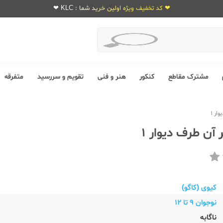
❤ کد تخفیف ویژه اولین خرید شما : KLC ❤
مشترک مقاطع
کنکور
هنر و فنی
تقویم و سررسید
متفرقه
ار 1
آن طرف دیوار 1
کیوی (کاگو)
نوجوان 9 تا 12
ناگابه