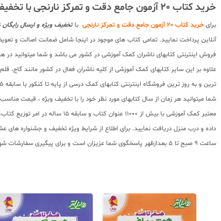
خرید کتاب 20 آزمون جامع دقت و تمرکز نارنجی با تخفیف
برای
خرید کتاب 20 آزمون جامع دقت و تمرکز نارنجی
با
تخفیف ویژه و ارسال رایگان
ت
آنلاین پرداخت نمایید. تمامی کتاب های موجود در اینجا شامل ضمانت اصالت و تعوی
فروش اینترنتی کتابهای ناشران کمک آموزشی در کشور می باشد و شما میتوانید در هر 
علاوه بر این سایر کتابهای کمک آموزشی از کلیه ناشران فعال در کشور مانند گاج، ق
ترین و به روز ترین فروشگاه اینترنتی کتابهای کمک درسی از پایه تا کنکور با سابقه 15 ساله در امر توزیع و فروش کتابهای کمک آموزشی و کودک و نوجوان در سراسر کشور آماده ارسال سفارشات شما میباشد.
شما میتوانید هر زمان از سال کتابهای مورد نظر خود را با تخفیف ویژه ، قیمت منا
معتبر کمک آموزشی با بیش از 000
ساعت 9 صبح تا 5 بعدازظهر پاسخگوی شما عزیزان است و برای پیگیری سفارشات شهرستانها میتوانید با مراجعه به سایت رهگیری مرسولات پستی از موقعیت بسته سفارشات خود اطلاع پیدا کنید.