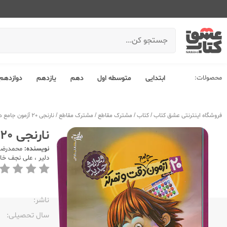
محصولات:
ابتدایی
متوسطه اول
دهم
یازدهم
دوازدهم
فروشگاه اینترنتی عشق کتاب
/
کتاب
/
مشترک مقاطع
/
مشترک مقاطع
/
نارنجی 20 آزمون جامع دقت و تمرکز
نارنجی 20 آزمون جامع دقت و تمرکز
نویسنده:
محمدرضا
دلیر
،
علی نجف خا
ناشر:‌
سال تحصیلی:‌