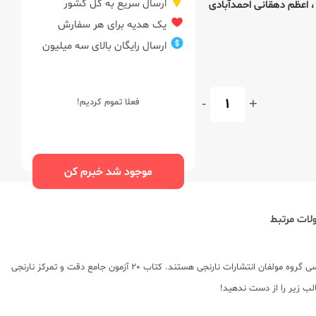
ارسال سریع به کل کشور
،
اعظم دهقانی احمدآبادی
یک هدیه برای هر سفارش
ارسال رایگان بالای سه میلیون
-
+
فعلا تموم کردیم!
موجود شد خبرم کن
ات مرتبط
به چاپ رسیده است. مولف این کتاب کمک درسی گروه مولفان انتشارات نارنجی هستند. کتاب 20 آزمون جامع دقت و تمرکز نارنجی
الب زیر را از دست ندهید!