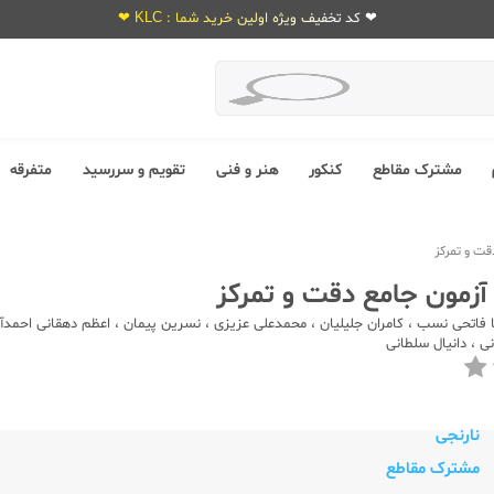
❤ کد تخفیف ویژه اولین خرید شما : KLC ❤
مشترک مقاطع
کنکور
هنر و فنی
تقویم و سررسید
متفرقه
 فاتحی نسب
،
کامران جلیلیان
،
محمدعلی عزیزی
،
نسرین پیمان
،
اعظم دهقانی احمدآب
نی
،
دانیال سلطانی
نارنجی
مشترک مقاطع