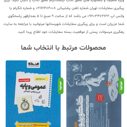
ویژه تخفیف و جشنواره های عشق کتاب اینستاگرام عشق کتاب را دنبال کنید. برای
پیگیری سفارشات تهران شماره تلفن پشتیبانی 02166484008 و شماره تلگرام یا
واتس اپ 09203472622 می باشد که از ساعت 9 صبح تا 5 بعدازظهر پاسخگوی
شما عزیزان است و برای پیگیری سفارشات شهرستانها میتوانید با مراجعه به سایت
رهگیری مرسولات پستی از موقعیت بسته سفارشات خود اطلاع پیدا کنید.
محصولات مرتبط با انتخاب شما
موجود
موجود
موج