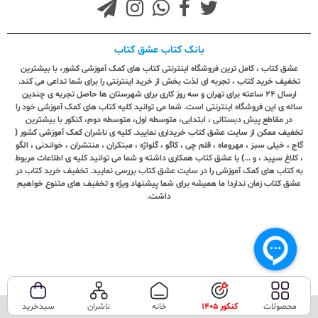
بانک کتاب عشق کتاب
عشق کتاب ، کامل ترین فروشگاه اینترنتی کتاب های کمک آموزشی کشور، با بیشترین
تخفیف خرید کتاب ، تجربه ای لذت بخش از خرید اینترنتی را برای شما تداعی می کند.
ارسال ٢٤ ساعته برای تهران و سه روز کاری برای شهرستان ها حاصل تجربه ی چندین
ساله ی این فروشگاه اینترنتی است. شما می توانید کلیه کتاب های کمک آموزشی خود را
در مقاطع پیش دبستانی ، ابتدایی، متوسطه اول، متوسطه دوم، کنکور با بیشترین
تخفیف ممکن از سایت عشق کتاب خریداری نمایید. کلیه ی ناشران کمک آموزشی کشور (
گاج ، خیلی سبز ، مهروماه ، قلم چی ، کاگو ، گلواژه ، مبتکران ، منتشران ، خواندنی ، الگو
، کلاغ سپید ، و ...) با عشق کتاب همکاری داشته و شما می توانید کلیه ی اطلاعات مربوط
به کتاب های کمک آموزشی را در سایت عشق کتاب بررسی نمایید. تخفیف خرید کتاب در
عشق کتاب زمان ندارد! ما همیشه برای شما پیشنهاد ویژه و تخفیف های متنوع خواهیم
داشت.
محصولات
کنکور 1405
خانه
ناشران
سبدخرید
تمامی حقوق این سایت متعلق به فروشگاه عشق کتاب می‌باشد.