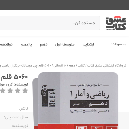
محصولات:
ابتدایی
متوسطه اول
دهم
یازدهم
دوازدهم
فروشگاه اینترنتی عشق کتاب
/
کتاب
/
دهم
/
10 انسانی
/
5060 قلم چی دوسالانه پرتکرار ریاضی و آمار 1 دهم
5060 قلم چی دوسالانه پرتکرار ریاضی و آمار 1 دهم
نویسنده:
گروه مول
ناشر:‌
سال تحصیلی:‌
نویسنده:‌