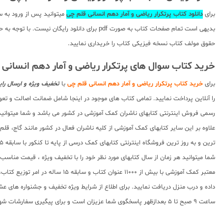
برای
دانلود کتاب پرتکرار ریاضی و آمار دهم انسانی قلم چی
میتوانید پس از ورود به 
بدیهی است تمام صفحات کتاب به صورت pdf برای
حقوق مولف کتاب نسخه فیزیکی کتاب را خریداری نمایید.
خرید کتاب سوال های پرتکرار ریاضی و آمار دهم انسانی
برای
خرید کتاب پرتکرار ریاضی و آمار دهم انسانی قلم چی
با
تخفیف ویژه و ارسال رای
را آنلاین پرداخت نمایید. تمامی کتاب های موجود در اینجا شامل ضمانت اصالت و ت
رسمی فروش اینترنتی کتابهای ناشران کمک آموزشی در کشور می باشد و شما میتوانید د
علاوه بر این سایر کتابهای کمک آموزشی از کلیه ناشران فعال در کشور مانند گاج، ق
ترین و به روز ترین فروشگاه اینترنتی کتابهای کمک درسی از پایه تا کنکور با سابقه 15 ساله در امر توزیع و فروش کتابهای کمک آموزشی و کودک و نوجوان در سراسر کشور آماده ارسال سفارشات شما میباشد.
شما میتوانید هر زمان از سال کتابهای مورد نظر خود را با تخفیف ویژه ، قیمت منا
معتبر کمک آموزشی با بیش از 000
ساعت 9 صبح تا 5 بعدازظهر پاسخگوی شما عزیزان است و برای پیگیری سفارشات شهرستانها میتوانید با مراجعه به سایت رهگیری مرسولات پستی از موقعیت بسته سفارشات خود اطلاع پیدا کنید.