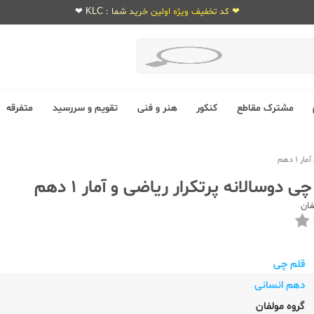
❤ کد تخفیف ویژه اولین خرید شما : KLC ❤
مشترک مقاطع
کنکور
هنر و فنی
تقویم و سررسید
متفرقه
فان
قلم چی
دهم انسانی
گروه مولفان