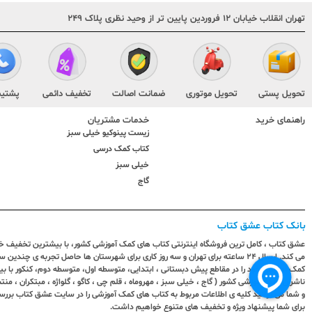
تهران انقلاب خیابان ۱۲ فروردین پایین تر از وحید نظری پلاک ۲۴۹
تحویل پستی
تحویل موتوری
ضمانت اصالت
تخفیف دائمی
پشتیب
راهنمای خرید
خدمات مشتریان
زیست پینوکیو خیلی سبز
کتاب کمک درسی
خیلی سبز
گاج
بانک کتاب عشق کتاب
عشق کتاب ، کامل ترین فروشگاه اینترنتی کتاب های کمک آموزشی کشور، با بیشترین تخفیف خری
می کند. ارسال ٢٤ ساعته برای تهران و سه روز کاری برای شهرستان ها حاصل تجربه ی چ
کمک آموزشی خود را در مقاطع پیش دبستانی ، ابتدایی، متوسطه اول، متوسطه دوم، کنکور با 
ناشران کمک آموزشی کشور ( گاج ، خیلی سبز ، مهروماه ، قلم چی ، کاگو ، گلواژه ، مبتکران ، منتش
و شما می توانید کلیه ی اطلاعات مربوط به کتاب های کمک آموزشی را در سایت عشق کتاب بررس
برای شما پیشنهاد ویژه و تخفیف های متنوع خواهیم داشت.