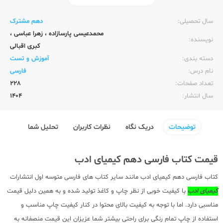
ناشر:‌
انتشارات کیمیای ادب
سال تحصیلی:‌
دهم مشترک
محمدعیسی پارسازاده
،
زهرا عباسی
،
نویسنده:‌
کبری اقبالی
دسته بندی:
آموزش و تست
نام درس:
فارسی
تعداد صفحات:‌
228
سال انتشار:‌
1404
توضیحات
دریک نگاه
نظرات کاربران
تحلیل شما
قیمت کتاب فارسی دهم کیمیای ادب
کتاب فارسی دهم کیمیای ادب مانند سایر کتاب های فارسی متوسه اول انتشارات
کیمیای ادب
با کیفیت خوبی از نظر چاپ و کاغذ تولید شده و به همین دلیل قیمت
مناسبی دارد. اما با توجه به کیفیت بالای محتوا در کنار کیفیت چاپ مناسب و
استفاده از چاپ تمام رنگی برای راحتی بیشتر شما عزیزان این قیمت منصفانه به