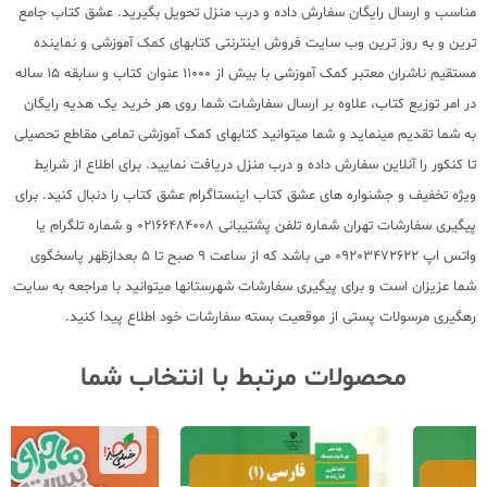
مناسب و ارسال رایگان سفارش داده و درب منزل تحویل بگیرید. عشق کتاب جامع
ترین و به روز ترین وب سایت فروش اینترنتی کتابهای کمک آموزشی و نماینده
مستقیم ناشران معتبر کمک آموزشی با بیش از 11000 عنوان کتاب و سابقه 15 ساله
در امر توزیع کتاب، علاوه بر ارسال سفارشات شما روی هر خرید یک هدیه رایگان
به شما تقدیم مینماید و شما میتوانید کتابهای کمک آموزشی تمامی مقاطع تحصیلی
تا کنکور را آنلاین سفارش داده و درب منزل دریافت نمایید. برای اطلاع از شرایط
ویژه تخفیف و جشنواره های عشق کتاب اینستاگرام عشق کتاب را دنبال کنید. برای
پیگیری سفارشات تهران شماره تلفن پشتیبانی 02166484008 و شماره تلگرام یا
واتس اپ 09203472622 می باشد که از ساعت 9 صبح تا 5 بعدازظهر پاسخگوی
شما عزیزان است و برای پیگیری سفارشات شهرستانها میتوانید با مراجعه به سایت
رهگیری مرسولات پستی از موقعیت بسته سفارشات خود اطلاع پیدا کنید.
محصولات مرتبط با انتخاب شما