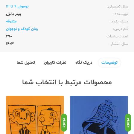
سال تحصیلی:‌
نوجوان 9 تا 12
نویسنده:‌
پیتر بانزل
دسته بندی:
متفرقه
نام درس:
رمان کودک و نوجوان
تعداد صفحات:‌
290
سال انتشار:‌
1403
توضیحات
دریک نگاه
نظرات کاربران
تحلیل شما
محصولات مرتبط با انتخاب شما
موجود
موجود
موج