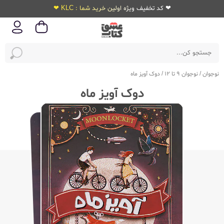
❤ کد تخفیف ویژه اولین خرید شما : KLC ❤
نوجوان
/
نوجوان 9 تا 12
/
دوک آویز ماه
دوک آویز ماه