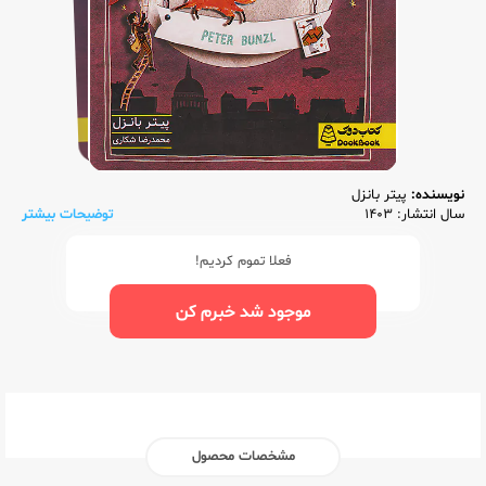
نویسنده:
پیتر بانزل
سال انتشار: 1403
توضیحات بیشتر
فعلا تموم کردیم!
موجود شد خبرم کن
مشخصات محصول
ناشر:‌
دوک