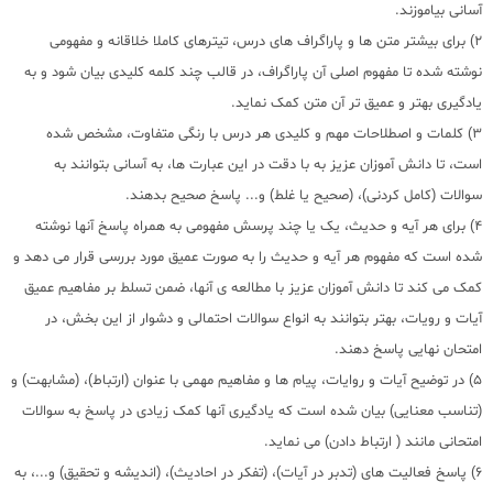
آسانی بیاموزند.
2) برای بیشتر متن ها و پاراگراف های درس، تیترهای کاملا خلاقانه و مفهومی
نوشته شده تا مفهوم اصلی آن پاراگراف، در قالب چند کلمه کلیدی بیان شود و به
یادگیری بهتر و عمیق تر آن متن کمک نماید.
3) کلمات و اصطلاحات مهم و کلیدی هر درس با رنگی متفاوت، مشخص شده
است، تا دانش آموزان عزیز به با دقت در این عبارت ها، به آسانی بتوانند به
سوالات (کامل کردنی)، (صحیح یا غلط) و... پاسخ صحیح بدهند.
4) برای هر آیه و حدیث، یک یا چند پرسش مفهومی به همراه پاسخ آنها نوشته
شده است که مفهوم هر آیه و حدیث را به صورت عمیق مورد بررسی قرار می دهد و
کمک می کند تا دانش آموزان عزیز با مطالعه ی آنها، ضمن تسلط بر مفاهیم عمیق
آیات و رویات، بهتر بتوانند به انواع سوالات احتمالی و دشوار از این بخش، در
امتحان نهایی پاسخ دهند.
5) در توضیح آیات و روایات، پیام ها و مفاهیم مهمی با عنوان (ارتباط)، (مشابهت) و
(تناسب معنایی) بیان شده است که یادگیری آنها کمک زیادی در پاسخ به سوالات
امتحانی مانند ( ارتباط دادن) می نماید.
6) پاسخ فعالیت های (تدبر در آیات)، (تفکر در احادیث)، (اندیشه و تحقیق) و...، به