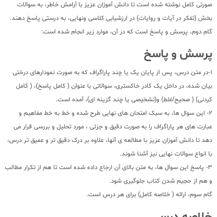
صورتی کامل نوشته شده است تا دانش آموزان عزیز با آرامش خاطر، به سوالات
بخش (تفکر در آیات و روایات) در ارزشیابی کلاسی ونهایی، به درستی پاسخ دهند.
گام دوم، پرسش و پاسخ است که در آن، موارد زیر انجام شده است:
پرسش و پاسخ
1-در متن درس، پس از پایان یک یا چند پاراگراف که به صورت نمودارهای درختی
بیان شده، در داخل یک کادر خاکستری، سوالاتی با عنوان ( کامل پاسخ)، ( کامل
کردنی) ( صحیح/غلط) و(تشخیصی یا چند گزینه ای)، آمده است.
2- این سوال ها، به سبک امتحان های نهایی طرح شده و خط به خط مفاهیم و
عبارت های هر پاراگراف را به صورت دقیق و جزئی ، مورد تحلیل و بررسی قرار می
دهد تا دانش آموزان عزیز با مطالعه ی آنها، علاوه بر درک دقیق تر و عمیق تر درس،
با انواع سوالات نهایی نیز آشنا شوند.
3- پاسخ این سوال ها، به متن بالای آن ارجاع داده شده است تا هم از تکرار مطالب
و هم از حجیم شدن کتاب جلوگیری شود.
گام سوم، ارائه ( خلاصه کامل) برای هر درس است.