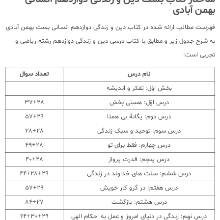
بهمن آبادی
فهرست مطالب ارائه شده در کتاب دین و زندگی دوازدهم انسانی بست بهمن آبادی
به شرح جدول زیر و مطابق با کتاب درسی دین و زندگی دوازدهم رشته ریاضی و
تجربی است:
نام درس
تعداد سوال
بخش اوّل: تفکر و اندیشه
درس اوّل: هستی بخش
37+28
درس دوم: یگانۀ بی همتا
57+29
درس سوم: توحید و سبک زندگی
28+28
درس چهارم: فقط برای تو
49+28
درس پنجم: قدرت پرواز
40+28
درس ششم: سنت های خداوند در زندگی
44+28+29
درس هفتم: در گرو کار خویش
57+29
درس هشتم: بازگشت
84+27
درس نهم: زندگی در دنیای امروز و عمل به احکام الهی
64+30+29