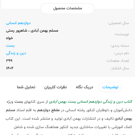
مشخصات محصول
ناشر:‌
سفیرخرد | بهمن آبادی
سال تحصیلی:‌
دوازدهم انسانی
مسلم بهمن آبادی
،
شاهپور رستی
نویسنده:‌
خواه
دسته بندی:
بست
نام درس:
دین و زندگی
تعداد صفحات:‌
299
سال انتشار:‌
1404
توضیحات
دریک نگاه
نظرات کاربران
تحلیل شما
کتاب دین و زندگی دوازدهم انسانی بست بهمن آبادی
از سری کتابهای
بست
ویژه
دانش‌آموزان و داوطلبان کنکور رشته انسانی در
مقطع دوازدهم
به قلم استاد
مسلم
بهمن آبادی
تالیف و در انتشارات بهمن آبادی تولید و منتشر شده است. این کتاب
کمک آموزشی با تغییرات ساختاری جدید کنکور هماهنگ سازی شده و شامل