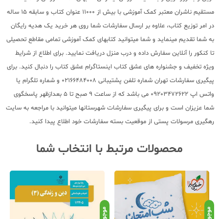
مستقیم ناشران معتبر کمک آموزشی با بیش از 11000 عنوان کتاب و سابقه 15 ساله
در امر توزیع کتاب، علاوه بر ارسال سفارشات شما روی هر خرید یک هدیه رایگان
به شما تقدیم مینماید و شما میتوانید کتابهای کمک آموزشی تمامی مقاطع تحصیلی
تا کنکور را آنلاین سفارش داده و درب منزل دریافت نمایید. برای اطلاع از شرایط
ویژه تخفیف و جشنواره های عشق کتاب اینستاگرام عشق کتاب را دنبال کنید. برای
پیگیری سفارشات تهران شماره تلفن پشتیبانی 02166484008 و شماره تلگرام یا
واتس اپ 09203472622 می باشد که از ساعت 9 صبح تا 5 بعدازظهر پاسخگوی
شما عزیزان است و برای پیگیری سفارشات شهرستانها میتوانید با مراجعه به سایت
رهگیری مرسولات پستی از موقعیت بسته سفارشات خود اطلاع پیدا کنید.
محصولات مرتبط با انتخاب شما
موجود
موجود
موج