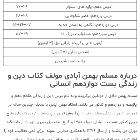
درس دهم: پایه های استوار
70+26
درس یازدهم: عصر شکوفایی
28+28
درس دوازدهم: نگاهی به تمدن جدید
82+26+27
درس سیزدهم: مسئولیت بزرگ ما
57+29
آزمون های برگزیده پایانی اول (3 آزمون)
امتحان نهایی (5 آزمون)
پاسخنامه تشریحی
درباره مسلم بهمن آبادی مولف کتاب دین و
زندگی بست دوازدهم انسانی
مسلم بهمن آبادی از مولفین برگزیده و به نام درس دین و زندگی مقطع دهم و
یازدهم و دوازدهم و کنکور می باشد. استاد بهمن آبادی با سابقه چندین ساله در
تدریس دین و زندگی مولف یکی از پرفروش ترین و پرمخاطب ترین کتابهای منبع
دینی کنکور هستند. ایشان متولد 1351 و فارغ التحصیل دبیری الهیات از دانشگاه
تهران می باشند و از سال 1376 با همکاری مدارس نمونه انرژی اتمی فعالیت خود را
آغاز کردند و سالیان متمادی علاوه بر تدریس، طراح آزمون های آزمایشی مدارس