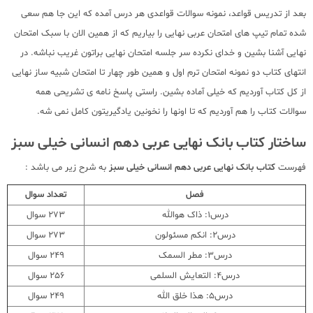
بعد از تدریس قواعد، نمونه سوالات قواعدی هر درس آمده که این جا هم سعی
شده تمام تیپ های امتحان عربی نهایی را بیاریم که از همین الان با سبک امتحان
نهایی آشنا بشین و خدای نکرده سر جلسه امتحان نهایی براتون غریب نباشه. در
انتهای کتاب دو نمونه امتحان ترم اول و همین طور چهار تا امتحان شبیه ساز نهایی
از کل کتاب آوردیم که خیلی آماده بشین. راستی پاسخ نامه ی تشریحی همه
سوالات کتاب را هم آوردیم که تا اونها را نخونین یادگیریتون کامل نمی شه.
ساختار کتاب بانک نهایی عربی دهم انسانی خیلی سبز
فهرست
کتاب بانک نهایی عربی دهم انسانی خیلی سبز
به شرح زیر می باشد :
فصل
تعداد سوال
درس1: ذاک هوالله
273 سوال
درس2: انکم مسئولون
273 سوال
درس3: مطر السمک
249 سوال
درس4: التعایش السلمی
256 سوال
درس5: هذا خلق الله
249 سوال