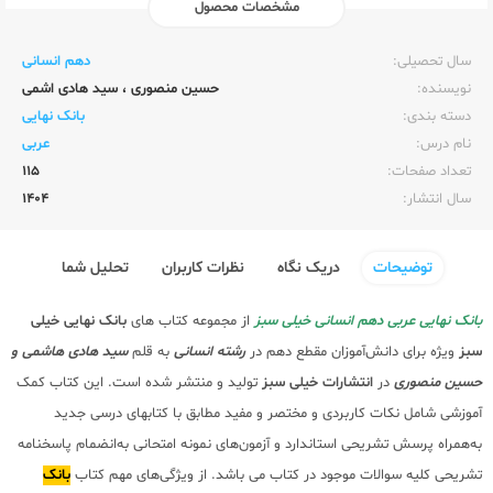
مشخصات محصول
ناشر:‌
خیلی سبز
سال تحصیلی:‌
دهم انسانی
نویسنده:‌
حسین منصوری
،
سید هادی اشمی
دسته بندی:
بانک نهایی
نام درس:
عربی
تعداد صفحات:‌
115
سال انتشار:‌
1404
توضیحات
دریک نگاه
نظرات کاربران
تحلیل شما
بانک نهایی عربی دهم انسانی خیلی سبز
از مجموعه کتاب های
بانک نهایی
خیلی
سبز
ویژه برای دانش‌آموزان مقطع دهم در
رشته انسانی
به قلم
سید هادی هاشمی و
حسین منصوری
در
انتشارات خیلی سبز
تولید و منتشر شده است. این کتاب کمک
آموزشی شامل نکات کاربردی و مختصر و مفید مطابق با کتابهای درسی جدید
به‌همراه پرسش تشریحی استاندارد و آزمون‌های نمونه امتحانی به‌انضمام پاسخنامه
تشریحی کلیه سوالات موجود در کتاب می باشد. از ویژگی‌های مهم کتاب
بانک