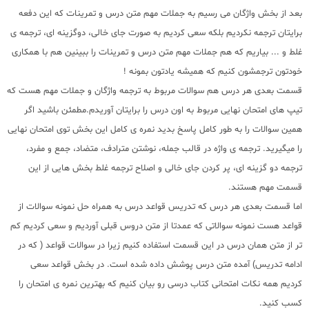
بعد از بخش واژگان می رسیم به جملات مهم متن درس و تمرینات که این دفعه
برایتان ترجمه نکردیم بلکه سعی کردیم به صورت جای خالی، دوگزینه ای، ترجمه ی
غلط و ... بیاریم که هم جملات مهم متن درس و تمرینات را ببینین هم با همکاری
خودتون ترجمشون کنیم که همیشه یادتون بمونه !
قسمت بعدی هر درس هم سوالات مربوط به ترجمه واژگان و جملات مهم هست که
تیپ های امتحان نهایی مربوط به اون درس را برایتان آوریدم.مطمئن باشید اگر
همین سوالات را به طور کامل پاسخ بدید نمره ی کامل این بخش توی امتحان نهایی
را میگیرید. ترجمه ی واژه در قالب جمله، نوشتن مترادف، متضاد، جمع و مفرد،
ترجمه دو گزینه ای، پر کردن جای خالی و اصلاح ترجمه غلط بخش هایی از این
قسمت مهم هستند.
اما قسمت بعدی هر درس که تدریس قواعد درس به همراه حل نمونه سوالات از
قواعد هست نمونه سوالاتی که عمدتا از متن دروس قبلی آوردیم و سعی کردیم کم
تر از متن همان درس در این قسمت استفاده کنیم زیرا در سوالات قواعد ( که در
ادامه تدریس) آمده متن درس پوشش داده شده است. در بخش قواعد سعی
کردیم همه نکات امتحانی کتاب درسی رو بیان کنیم که بهترین نمره ی امتحان را
کسب کنید.