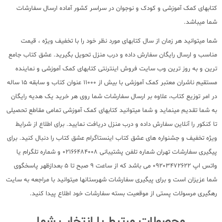
کتابهای کمک آموزشی و کودک و نوجوان در سراسر کشور آماده ارسال سفارشات
شما میباشد.
شما میتوانید هر زمان از سال کتابهای مورد نظر خود را با تخفیف ویژه ، قیمت
مناسب و ارسال رایگان سفارش داده و درب منزل تحویل بگیرید. عشق کتاب جامع
ترین و به روز ترین وب سایت فروش اینترنتی کتابهای کمک آموزشی و نماینده
مستقیم ناشران معتبر کمک آموزشی با بیش از 11000 عنوان کتاب و سابقه 15 ساله
در امر توزیع کتاب، علاوه بر ارسال سفارشات شما روی هر خرید یک هدیه رایگان
به شما تقدیم مینماید و شما میتوانید کتابهای کمک آموزشی تمامی مقاطع تحصیلی
تا کنکور را آنلاین سفارش داده و درب منزل دریافت نمایید. برای اطلاع از شرایط
ویژه تخفیف و جشنواره های عشق کتاب اینستاگرام عشق کتاب را دنبال کنید. برای
پیگیری سفارشات تهران شماره تلفن پشتیبانی 02166484008 و شماره تلگرام یا
واتس اپ 09203472622 می باشد که از ساعت 9 صبح تا 5 بعدازظهر پاسخگوی
شما عزیزان است و برای پیگیری سفارشات شهرستانها میتوانید با مراجعه به سایت
رهگیری مرسولات پستی از موقعیت بسته سفارشات خود اطلاع پیدا کنید.
محصولات مرتبط با انتخاب شما