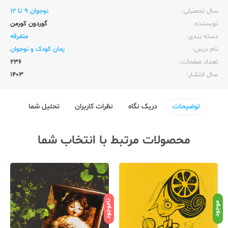
سال تحصیلی:‌
نوجوان 9 تا 12
نویسنده:‌
گوردون کورمن
دسته بندی:
متفرقه
نام درس:
رمان کودک و نوجوان
تعداد صفحات:‌
236
سال انتشار:‌
1403
توضیحات
دریک نگاه
نظرات کاربران
تحلیل شما
محصولات مرتبط با انتخاب شما
ناموجود
نامو
موجود