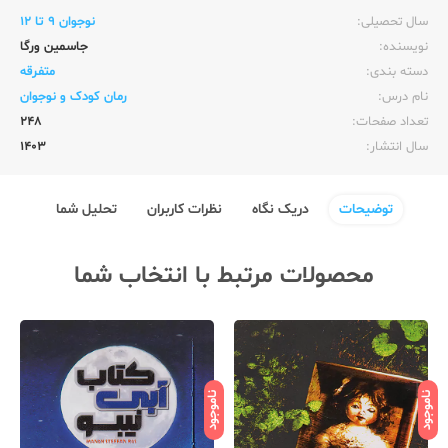
سال تحصیلی:‌
نوجوان 9 تا 12
نویسنده:‌
جاسمین ورگا
دسته بندی:
متفرقه
نام درس:
رمان کودک و نوجوان
تعداد صفحات:‌
248
سال انتشار:‌
1403
توضیحات
دریک نگاه
نظرات کاربران
تحلیل شما
محصولات مرتبط با انتخاب شما
ناموجود
ناموجود
نامو