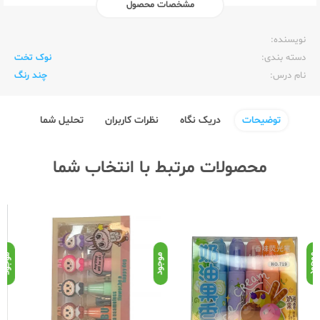
مشخصات محصول
ناشر:‌
متفرقه لوازم التحریر
نویسنده:‌
دسته بندی:
نوک تخت
نام درس:
چند رنگ
توضیحات
دریک نگاه
نظرات کاربران
تحلیل شما
محصولات مرتبط با انتخاب شما
موجود
موجود
موج