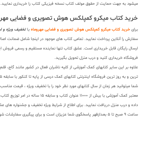
میشود به جهت حمایت از حقوق مولف کتاب نسخه فیزیکی کتاب را خریداری نمایید.
خرید کتاب میکرو کمپلکس هوش تصویری و فضایی مهروم
برای
خرید کتاب میکرو کمپلکس هوش تصویری و فضایی مهروماه
با
تخفیف ویژه و ار
سفارش را آنلاین پرداخت نمایید. تمامی کتاب های موجود در اینجا شامل ضمانت اصال
ارسال رایگان قابل خریداری است. عشق کتاب تنها نماینده مستقیم و رسمی فروش اینتر
فروشگاه خریداری کنید و درب منزل تحویل بگیرید.
علاوه بر این سایر کتابهای کمک آموزشی از کلیه ناشران فعال در کشور مانند گاج، ق
ترین و به روز ترین فروشگاه اینترنتی کتابهای کمک درسی از پایه تا کنکور با سابقه 15 ساله در امر توزیع و فروش کتابهای کمک آموزشی و کودک و نوجوان در سراسر کشور آماده ارسال سفارشات شما میباشد.
شما میتوانید هر زمان از سال کتابهای مورد نظر خود را با تخفیف ویژه ، قیمت منا
معتبر کمک آموزشی با بیش از 000
ساعت 9 صبح تا 5 بعدازظهر پاسخگوی شما عزیزان است و برای پیگیری سفارشات شهرستانها میتوانید با مراجعه به سایت رهگیری مرسولات پستی از موقعیت بسته سفارشات خود اطلاع پیدا کنید.