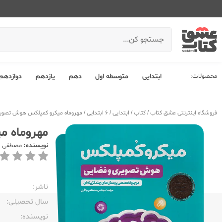
محصولات:
ابتدایی
متوسطه اول
دهم
یازدهم
دوازدهم
فروشگاه اینترنتی عشق کتاب
/
کتاب
/
ابتدایی
/
6 ابتدایی
/
مهروماه میکرو کمپلکس هوش تصویر
مهروماه 
نویسنده:
مصطفی ب
ناشر:‌
سال تحصیلی:‌
نویسنده:‌