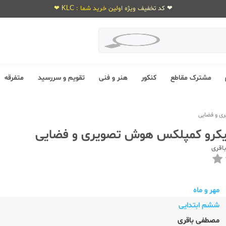
❤ کد تخفیف ویژه اولین خرید شما : KLC ❤
مشترک مقاطع
کنکور
هنر و فنی
تقویم و سررسید
متفرقه
ی و فضایی
میکرو کمپلکس هوش تصویری و فضایی
اقری
مهر و ماه
ششم ابتدایی
مصطفی باقری