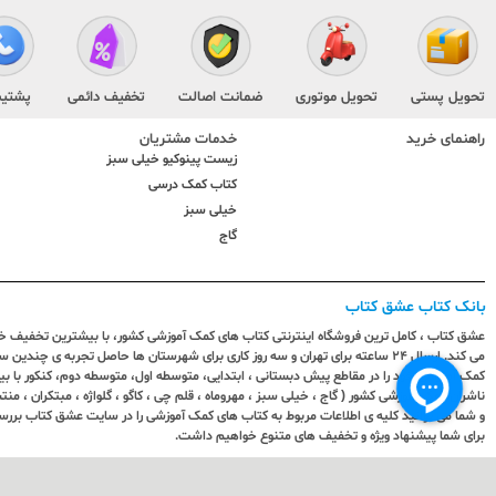
تحویل پستی
تحویل موتوری
ضمانت اصالت
تخفیف دائمی
پشتیب
راهنمای خرید
خدمات مشتریان
زیست پینوکیو خیلی سبز
کتاب کمک درسی
خیلی سبز
گاج
بانک کتاب عشق کتاب
عشق کتاب ، کامل ترین فروشگاه اینترنتی کتاب های کمک آموزشی کشور، با بیشترین تخفیف خری
می کند. ارسال ٢٤ ساعته برای تهران و سه روز کاری برای شهرستان ها حاصل تجربه ی چ
کمک آموزشی خود را در مقاطع پیش دبستانی ، ابتدایی، متوسطه اول، متوسطه دوم، کنکور با 
ناشران کمک آموزشی کشور ( گاج ، خیلی سبز ، مهروماه ، قلم چی ، کاگو ، گلواژه ، مبتکران ، منتش
و شما می توانید کلیه ی اطلاعات مربوط به کتاب های کمک آموزشی را در سایت عشق کتاب بررس
برای شما پیشنهاد ویژه و تخفیف های متنوع خواهیم داشت.