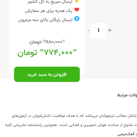
ارسال سریع به کل کشور
یک هدیه برای هر سفارش
ارسال رایگان بالای سه میلیون
-
+
"۹۸۰,۰۰۰"
تومان
"۷۷۴,۰۰۰"
تومان
افزودن به سبد خرید
ات مرتبط
امل مطالب تیزهوشان می‌باشد که با هدف موفقیت دانش‌آموزان در آزمون‌های
حی و تولید شده است. این کتاب مرجع تخصصی پرسش های چندگزینه ای و آزمون های تیزهوشان است که در مجموع شامل 2100 تست در 8 بخش و 68 مبحث متنوع از مباحث هوش تصویری و فضایی است. همچنین پاسخنامه تشریحی کلیه
 کمک‌درسی