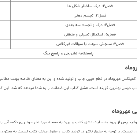
فصل2: درک ساختار شکل ها
فصل3: تجسم ذهنی
فصل4: درک و تجسم سه بعدی
فصل5: استدلال تحلیلی و منطقی
فصل6: سنجش سرعت با سوالات غیرکلامی
پاسخنامه تشریحی و پاسخ برگ
وماه
مپلکس مهروماه در قطع جیبی چاپ و تولید شده و این به معنای خلاصه بودت مطالب و
اب درسی بهترین گزینه است. عشق کتاب این ضمانت را به شما میدهد که شما این کتاب 
انید پس از ورود به سایت عشق کتاب و ورود به صفحه مورد نظر خود روی دکمه آبی ر
. بدیهی است تمام صفحات کتاب به صورت pdf برای دانلود رایگان نیست. با توجه به حقوق ناشر در تولید کتاب و حقوق 