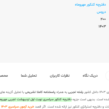
دفترچه کنکور مهروماه
دروس
200
1403
دریک نگاه
نظرات کاربران
تحلیل شما
محصول
شور
رشته تجربی
به همراه
پاسخنامه کاملا تشریحی
با تحلیل گزینه های
ی شده است. بدیهی است جزوه
دفترچه کنکور سراسری نوبت اول اردببهشت تجربی مهروما
ت و دفترچه استراتژی کنکور نیز ارائه شده است. اگر قصد
خرید آزمون سراسری 1403 نوبت اول اردببهشت تجربی کنکوریوم مهروماه