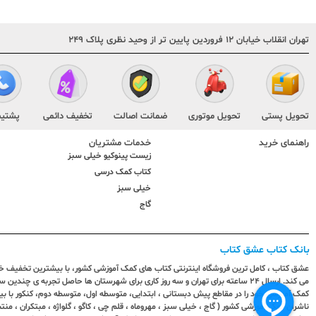
تهران انقلاب خیابان ۱۲ فروردین پایین تر از وحید نظری پلاک ۲۴۹
تحویل پستی
تحویل موتوری
ضمانت اصالت
تخفیف دائمی
پشتیب
راهنمای خرید
خدمات مشتریان
زیست پینوکیو خیلی سبز
کتاب کمک درسی
خیلی سبز
گاج
بانک کتاب عشق کتاب
عشق کتاب ، کامل ترین فروشگاه اینترنتی کتاب های کمک آموزشی کشور، با بیشترین تخفیف خری
می کند. ارسال ٢٤ ساعته برای تهران و سه روز کاری برای شهرستان ها حاصل تجربه ی چ
کمک آموزشی خود را در مقاطع پیش دبستانی ، ابتدایی، متوسطه اول، متوسطه دوم، کنکور با 
ناشران کمک آموزشی کشور ( گاج ، خیلی سبز ، مهروماه ، قلم چی ، کاگو ، گلواژه ، مبتکران ، منتش