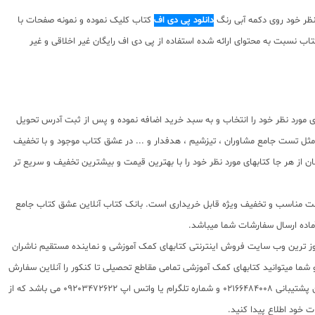
دانلود پی دی اف
کتاب کلیک نموده و نمونه صفحات با
ه حقوق ناشر در تولید کتاب و حقوق مولف کتاب نسبت به محتوای ارائه شده استفاده از پی دی اف رایگان غیر اخلاقی و غیر
 مورد نظر خود را انتخاب و به سبد خرید اضافه نموده و پس از ثبت آدرس تحویل
ثل تست جامع مشاوران ، تیزشیم ، هدفدار و ... در عشق کتاب موجود و با تخفیف
 از هر جا کتابهای مورد نظر خود را با بهترین قیمت و بیشترین تخفیف و سریع تر
ا قیمت مناسب و تخفیف ویژه قابل خریداری است. بانک کتاب آنلاین عشق کتاب جامع
 روز ترین وب سایت فروش اینترنتی کتابهای کمک آموزشی و نماینده مستقیم ناشران
 به شما تقدیم مینماید و شما میتوانید کتابهای کمک آموزشی تمامی مقاطع تحصیلی تا کنکور را آنلاین سفارش
داده و درب منزل دریافت نمایید. برای اطلاع از شرایط ویژه تخفیف و جشنواره های عشق کتاب اینستاگرام عشق کتاب را دنبال کنید. برای پیگیری سفارشات تهران شماره تلفن پشتیبانی 02166484008 و شماره تلگرام یا واتس اپ 09203472622 می باشد که از