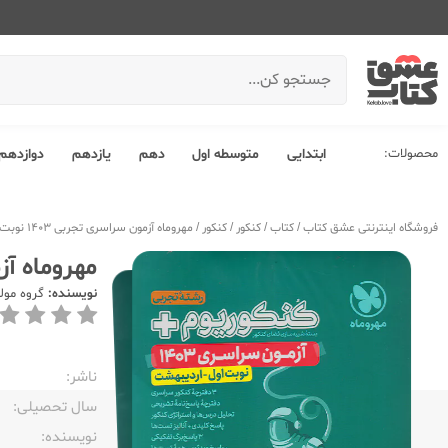
محصولات:
ابتدایی
متوسطه اول
دهم
یازدهم
دوازدهم
فروشگاه اینترنتی عشق کتاب
/
کتاب
/
کنکور
/
کنکور
/
مهروماه آزمون سراسری تجربی 1403 نوبت اول اردیبهشت
مهروماه آزمون سر
نویسنده:
گروه مول
ناشر:‌
سال تحصیلی:‌
نویسنده:‌