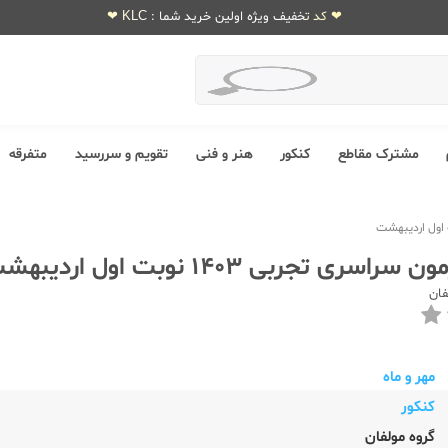
❤ کد تخفیف ویژه اولین خرید شما : KLC ❤
مشترک مقاطع
کنکور
هنر و فنی
تقویم و سررسید
متفرقه
اسری تجربی 1403 نوبت اول اردیبهشت
فان
مهر و ماه
کنکور
گروه مولفان