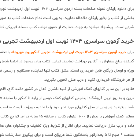
برای دانلود رایگان نمونه صفحات بسته آزمون سراسری 1403 نوبت اول اردببهشت تجربی کنکوریوم مهروماه میتوانید پس از ورود به سایت عشق کتاب و ورود به صفحه مورد نظر خود روی دکمه آبی رنگ
شرعی است. پیشنهاد میشود به جهت حمایت از حقوق مولف کتاب نسخه فیزیکی کتاب 
خرید آزمون سراسری 1403 نوبت اول اردببهشت تجربی مهروماه با تخفیف
برای
خرید آزمون سراسری 1403 نوبت اول اردببهشت تجربی کنکوریوم مهروماه
با
تخفی
گیرنده مبلغ سفارش را آنلاین پرداخت نمایید. تمامی کتاب های موجود در اینجا ش
ویژه و ارسال رایگان قابل خریداری است. عشق کتاب تنها نماینده مستقیم و رسمی فرو
از هر فروشگاه خریداری کنید و درب منزل تحویل بگیرید.
علاوه بر این سایر کتابهای کمک آموزشی از کلیه ناشران فعال در کشور مانند گاج، ق
ترین و به روز ترین فروشگاه اینترنتی کتابهای کمک درسی از پایه تا کنکور با سابقه 15 ساله در امر توزیع و فروش کتابهای کمک آموزشی و کودک و نوجوان در سراسر کشور آماده ارسال سفارشات شما میباشد.
شما میتوانید هر زمان از سال کتابهای مورد نظر خود را با تخفیف ویژه ، قیمت منا
معتبر کمک آموزشی با بیش از 000
ساعت 9 صبح تا 5 بعدازظهر پاسخگوی شما عزیزان است و برای پیگیری سفارشات شهرستانها میتوانید با مراجعه به سایت رهگیری مرسولات پستی از موقعیت بسته سفارشات خود اطلاع پیدا کنید.