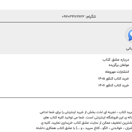
تلگرام:
۰۹۲۰۳۴۷۲۶۲۲
انی
درباره عشق کتاب
مولفان برگزیده
انتشارات مهروماه
خرید کتاب کنکور 1405
خرید کتاب کنکور 1406
د کتاب ، تجربه ای لذت بخش از خرید اینترنتی را برای شما تداعی
ندین ساله ی این فروشگاه اینترنتی است. شما می توانید کلیه کتاب های
بیشترین تخفیف ممکن از سایت عشق کتاب خریداری نمایید. کلیه ی
ران ، خواندنی ، الگو ، کلاغ سپید ، و ...) با عشق کتاب همکاری داشته