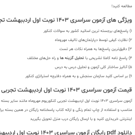
مطالعه کنید!
ویژگی های آزمون سراسری 1403 نوبت اول اردببهشت تجربی مهروماه
1) پاسخ‌های برجسته ترین اساتید کشور به سوالات کنکور
2) نظارت کیفی توسط دپارتمان‌های تالیف مهروماه
3) دقیق‌ترین پاسخ‌ها به همراه نکات هر تست
4) پاسخ نامه کاملا تشریحی با
تحلیل گزینه ها
و راه حل‌های مختلف
5) آنالیز ساختار کلی آزمون و تحلیل درس به درس
6) بر اساس کلید سازمان سنجش و به همراه دفترچه استراتژی کنکور
قیمت آزمون سراسری 1403 نوبت اول اردببهشت تجربی کنکوریوم مهروماه
آزمون سراسری 1403 نوبت اول اردببهشت تجربی کنکوریوم مهروماه مانند
مناسب و استفاده از چاپ تمام رنگی و ارائه کتاب پاسخنامه رایگان در همین بسته ب
اینترنتی خریداری کنید و با ارسال رایگان درب منزل تحویل بگیرید
دانلود pdf رایگان آزمون سراسری 1403 نوبت اول اردببهشت تجربی مهروماه