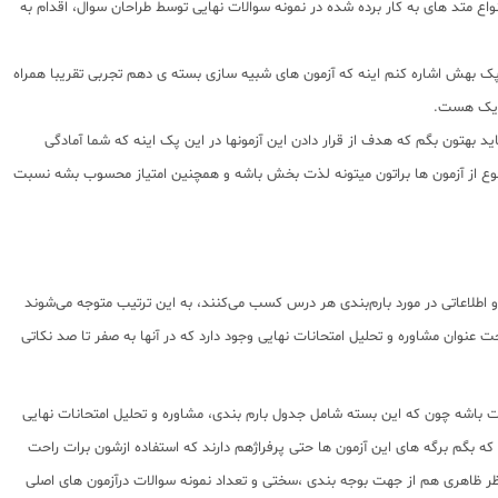
ع متد های به کار برده شده در نمونه سوالات نهایی توسط طراحان سوال، اقدام به
 شبیه ساز، 9 دوره آزمون چالشی و 9 آزمون خرداد 1403)؛ چیز دیگه ای که باید در مورد این پک بهش اشاره کنم اینه که آزمون های شبیه سازی بسته ی دهم تجربی تقریبا همراه
یزیک هست.
ید بهتون بگم که هدف از قرار دادن این آزمونها در این پک اینه که شما آمادگی
نوع از آزمون ها براتون میتونه لذت بخش باشه و همچنین امتیاز محسوب بشه نسبت
 و اطلاعاتی در مورد بارم‌بندی هر درس کسب می‌کنند، به این ترتیب متوجه می‌شوند
 عنوان مشاوره و تحلیل امتحانات نهایی وجود دارد که در آنها به صفر تا صد نکاتی
حت باشه چون که این بسته شامل جدول بارم بندی، مشاوره و تحلیل امتحانات نهایی
که بگم برگه های این آزمون ها حتی پرفراژهم دارند که استفاده ازشون برات راحت
 نظر ظاهری هم از جهت بوجه بندی ،سختی و تعداد نمونه سوالات درآزمون های اصلی