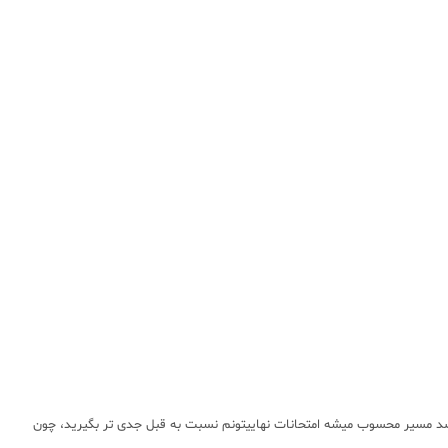
خودتون در جریانید برای قبولی درکنکورشرط نمرات امتحان نهایی گذاشته شده پس نیاز دارید که علاوه بر آمادگی کامل برای خود آزمون سراسری کنکور که 60 درصد مسیر محسوب میشه امتحانات نهاییتونم نسبت به قبل جدی تر بگیرید، چون