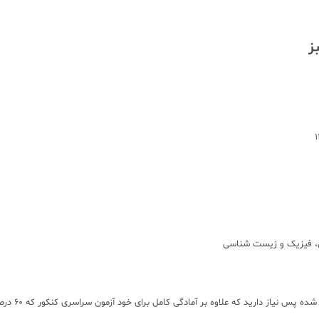
ز
همونطور که 