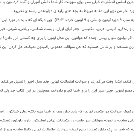
ن اساس انتشارات خیلی سبز برای سهولت کار شما دانش آموزان و آشنا کردنتون با انوا
رد نظر من توی این مقاله مربوط به بچه های پایه ی دوازدهمی رشته ی تجربیه.
خب این پک متشکل از 45 آزمونه که خودش تشکیل میشه از ( 27 دوره امتحانات
 و زندگی، فارسی، عربی، انگلیسی، جغرافیای ایران، زیست شناسی، ریاضی، شیمی، ف
 اگر براتون سوال پیش اومده که مولفین این مدل آزمون را برای چه کسانی قرار دادن؟ با
موزان مستعد و پر تلاش هستید که حل سوالات معمولی راضیتون نمیکنه، حل کردن این 
ی کنند، ابتدا وقت می‌گذارند و سوالات امتحانات نهایی چند سال اخیر را تحلیل می‌کنند
هم تجربی خیلی سبز این را برای شما انجام داده‌اند، همچنین در این کتاب جداولی تحت
 نمونه سوالات در امتحان نهاییه که باید برای همه ی شما مهم باشه .ولی خیالتون را
ی مشابه با نمونه سوالات سر جلسه ی امتحانات نهایی اصلییتون داره، باورتون نمیشه 
شه که شما یه پک دارای تعداد زیادی نمونه سوالات امتحانات نهایی کاملا مشابه هم از