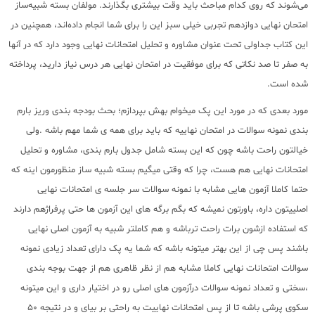
می‌شوند که روی کدام مباحث باید وقت بیشتری بگذارند. مولفان بسته شبیه‌ساز
امتحان نهایی دوازدهم تجربی خیلی سبز این را برای شما انجام داده‌اند، همچنین در
این کتاب جداولی تحت عنوان مشاوره و تحلیل امتحانات نهایی وجود دارد که در آنها
به صفر تا صد نکاتی که برای موفقیت در امتحان نهایی هر درس نیاز دارید، پرداخته
شده است.
مورد بعدی که در مورد این پک میخوام بهش بپردازم؛ بحث بودجه بندی وریز بارم
بندی نمونه سوالات در امتحان نهاییه که باید برای همه ی شما مهم باشه .ولی
خیالتون راحت باشه چون که این بسته شامل جدول بارم بندی، مشاوره و تحلیل
امتحانات نهایی هم هست، چرا که وقتی میگیم بسته شبیه ساز منظورمون اینه که
حتما کاملا آزمون هایی مشابه با نمونه سوالات سر جلسه ی امتحانات نهایی
اصلییتون داره، باورتون نمیشه که بگم برگه های این آزمون ها حتی پرفراژهم دارند
که استفاده ازشون برات راحت ترباشه و هم کاملتر شبیه به آزمون اصلی نهایی
باشند پس چی از این بهتر میتونه باشه که شما یه پک دارای تعداد زیادی نمونه
سوالات امتحانات نهایی کاملا مشابه هم از نظر ظاهری هم از جهت بوجه بندی
،سختی و تعداد نمونه سوالات درآزمون های اصلی رو در اختیار داری و این میتونه
سکوی پرشی باشه تا از پس امتحانات نهاییت به راحتی بر بیای و در نتیجه 50