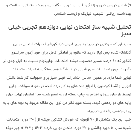
9) شامل دروس دین و زندگی، فارسی، عربی، انگلیسی، هویت اجتماعی، سلامت و
بهداشت، ریاضی، شیمی، فیزیک و زیست شناسی
تحلیل شبیه ساز امتحان نهایی دوازدهم تجربی خیلی
سبز
همونطور که خودتون در جریانید برای قبولی درکنکورشرط نمرات امتحان نهایی
گذاشته شده پس نیاز دارید که علاوه بر آمادگی کامل برای خود آزمون سراسری
کنکور که 60 درصد مسیر محسوب میشه امتحانات نهاییتونم نسبت به قبل جدی تر
بگیرید، چون نصف قضیه ی قبولی در دانشگاه هم بستگی به نمرات امتحانات
نهایی شما داره. بر همین اساس انتشارات خیلی سبز برای سهولت کار شما دانش
آموزان و آشنا کردنتون با انواع متد های به کار برده شده در نمونه سوالات نهایی
توسط طراحان سوال، اقدام به چاپ بسته ای به اسم شبیه ساز امتحان نهایی برای
پایه های دوازدهمی کرده. بسته مورد نظر من توی این مقاله مربوط به بچه های پایه
ی دوازدهمی رشته ی تجربیه.
خب این پک متشکل از 70 آزمونه که خودش تشکیل میشه از ( 30 دوره امتحانات
شبیه ساز، 10 دوره چالشی و 30 دوره امتحان نهایی خرداد 1403 و 1404)؛ چیز دیگه