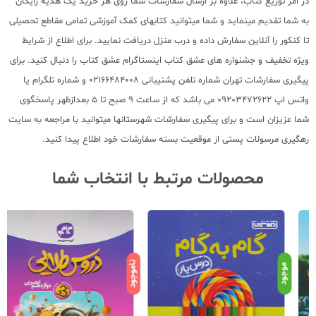
در امر توزیع کتاب، علاوه بر ارسال سفارشات شما روی هر خرید یک هدیه رایگان
به شما تقدیم مینماید و شما میتوانید کتابهای کمک آموزشی تمامی مقاطع تحصیلی
تا کنکور را آنلاین سفارش داده و درب منزل دریافت نمایید. برای اطلاع از شرایط
ویژه تخفیف و جشنواره های عشق کتاب اینستاگرام عشق کتاب را دنبال کنید. برای
پیگیری سفارشات تهران شماره تلفن پشتیبانی 02166484008 و شماره تلگرام یا
واتس اپ 09203472622 می باشد که از ساعت 9 صبح تا 5 بعدازظهر پاسخگوی
شما عزیزان است و برای پیگیری سفارشات شهرستانها میتوانید با مراجعه به سایت
رهگیری مرسولات پستی از موقعیت بسته سفارشات خود اطلاع پیدا کنید.
محصولات مرتبط با انتخاب شما
ناموجود
نامو
موجود