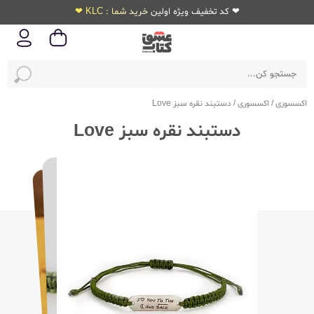
❤ کد تخفیف ویژه اولین خرید شما : KLC ❤
اکسسوری
/
اکسسوری
/
دستبند نقره سبز Love
دستبند نقره سبز Love