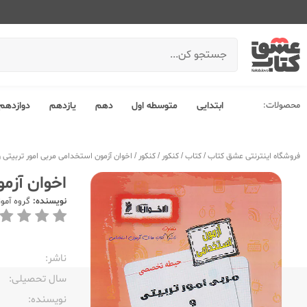
محصولات:
ابتدایی
متوسطه اول
دهم
یازدهم
دوازدهم
فروشگاه اینترنتی عشق کتاب
/
کتاب
/
کنکور
/
کنکور
/
اخوان آزمون استخدامی مربی امور تربیتی و
اخوان آزم
نویسنده:
گروه آمو
ناشر:‌
سال تحصیلی:‌
نویسنده:‌