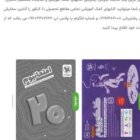
 به شما تقدیم مینماید و شما میتوانید کتابهای کمک آموزشی تمامی مقاطع تحصیلی تا کنکور را آنلاین سفارش
داده و درب منزل دریافت نمایید. برای اطلاع از شرایط ویژه تخفیف و جشنواره های عشق کتاب اینستاگرام عشق کتاب را دنبال کنید. برای پیگیری سفارشات تهران شماره تلفن پشتیبانی 02166484008 و شماره تلگرام یا واتس اپ 09203472622 می باشد که از
د
موجود
موجود