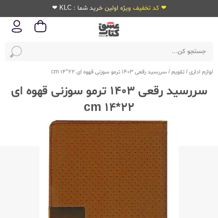
❤ کد تخفیف ویژه اولین خرید شما : KLC ❤
لوازم اداری
/
تقویم
/
سررسید رقعی 1403 ترمو سوزنی قهوه ای 22*14 cm
سررسید رقعی 1403 ترمو سوزنی قهوه ای
22*14 cm