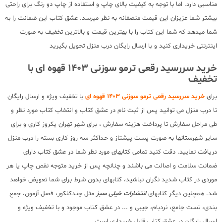
مناسبی دارد. اما با توجه به کیفیت بالای چاپ و استفاده از چاپ دو رنگ برای راحتی
بیشتر شما عزیزان این قیمت منصفانه به نظر میرسد. عشق کتاب این ضمانت را به
شما میدهد که شما این کتاب را با بهترین قیمت و بالاترین تخفیف به صورت
اینترنتی خریداری کنید و با ارسال رایگان درب منزل تحویل بگیرید
خرید سررسید رقعی ترمو سوزنی 1403 قهوه ای با
تخفیف
برای
خرید سررسید رقعی ترمو سوزنی 1403 قهوه ای
با تخفیف ویژه و ارسال رایگان
تا درب منزل می توانید پس از ثبت نام در عشق کتاب و انتخاب کتاب مورد نظر و
طی مراحل سفارش تا پرداخت هزینه سفارش ، برای شهر تهران یکروز کاری و برای
سایر شهرستانها به صورت پست پیشتاز و حداکثر سه روز کاری بسته را درب منزل
دریافت نمایید. دقت کنید تمامی کتابهای مورد نظر شما در عشق کتاب دارای
ضمانت سلامت و اصالت می باشند و چنانچه پس از خرید متوجه نقص چاپ یا هر
موردی در کتاب شدید نگران نباشید، کتابهای بدون شرط برای شما تعویض خواهد
شد. همچنین دیگر کتابهای
انتشارات خیلی سبز
مثل چندکنکور، فصل آزمون، جمع
بندی، تست جامع، نردبام، جیبی و ... در عشق کتاب موجود و با تخفیف ویژه و
ارسال رایگان در عشق کتاب قابل خریداری است.