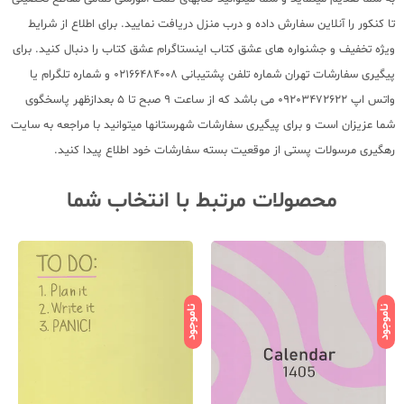
تا کنکور را آنلاین سفارش داده و درب منزل دریافت نمایید. برای اطلاع از شرایط
ویژه تخفیف و جشنواره های عشق کتاب اینستاگرام عشق کتاب را دنبال کنید. برای
پیگیری سفارشات تهران شماره تلفن پشتیبانی 02166484008 و شماره تلگرام یا
واتس اپ 09203472622 می باشد که از ساعت 9 صبح تا 5 بعدازظهر پاسخگوی
شما عزیزان است و برای پیگیری سفارشات شهرستانها میتوانید با مراجعه به سایت
رهگیری مرسولات پستی از موقعیت بسته سفارشات خود اطلاع پیدا کنید.
محصولات مرتبط با انتخاب شما
ناموجود
ناموجود
نامو