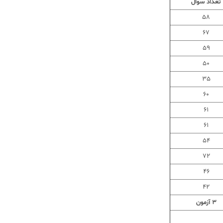
تعداد سوال
58
67
59
50
35
60
61
61
54
72
46
42
3 آزمون