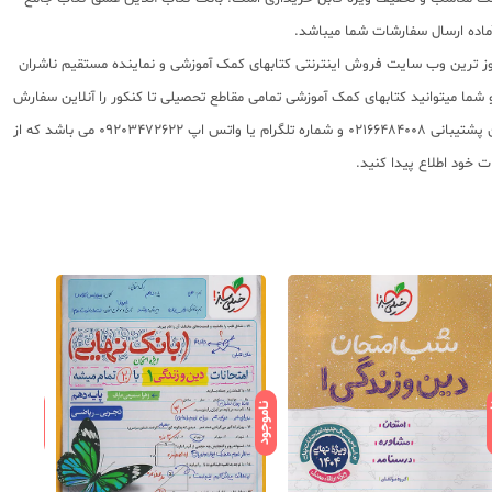
 روز ترین وب سایت فروش اینترنتی کتابهای کمک آموزشی و نماینده مستقیم ناشران
 به شما تقدیم مینماید و شما میتوانید کتابهای کمک آموزشی تمامی مقاطع تحصیلی تا کنکور را آنلاین سفارش
داده و درب منزل دریافت نمایید. برای اطلاع از شرایط ویژه تخفیف و جشنواره های عشق کتاب اینستاگرام عشق کتاب را دنبال کنید. برای پیگیری سفارشات تهران شماره تلفن پشتیبانی 02166484008 و شماره تلگرام یا واتس اپ 09203472622 می باشد که از
ود
ناموجود
ناموجود