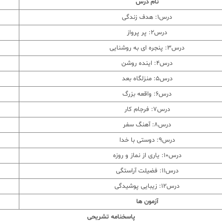
نام درس
درس1: هدف زندگی
درس2: پر پرواز
درس3: پنجره ای به روشنایی
درس4: اینده روشن
درس5: منزلگاه بعد
درس6: واقعه بزرگ
درس7: فرجام کار
درس8: آهنگ سفر
درس9: دوستی با خدا
درس10: یاری از نماز و روزه
درس11: فضیلت آراستگی
درس12: زیبایی پوشیدگی
آزمون ها
پاسخنامه تشریحی