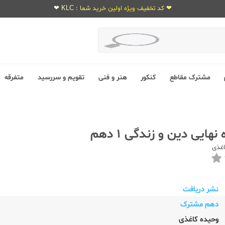
❤ کد تخفیف ویژه اولین خرید شما : KLC ❤
مشترک مقاطع
کنکور
هنر و فنی
تقویم و سررسید
متفرقه
نهایی دین و زندگی 1 دهم
اغذی
نشر دریافت
دهم مشترک
وحیده کاغذی