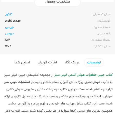
مشخصات محصول
ناشر:‌
خیلی سبز
سال تحصیلی:‌
کنکور
نویسنده:‌
مهدی نظری
دسته بندی:
جی بی
نام درس:
دروس
تعداد صفحات:‌
184
سال انتشار:‌
1404
توضیحات
دریک نگاه
نظرات کاربران
تحلیل شما
کتاب جیبی حفظیات هوش کلامی خیلی سبز
از مجموعه کتاب‌های جیبی خیلی سبز
به تألیف
مهدی نظری
ویژه دانش آموزان مقطع ششم و نهم در
انتشارات خیلی سبز
تولید و منتشر شده است. در این کتاب موضوعات حفظی و مفهومی هوش کلامی
آموزش داده شده و درسنامه های مختصر و مفید با استفاده از جداول کاربردی ارائه
شده است. این کتاب شامل مهارت های خواندن و فهم پیام و واژگان می باشد.
همچنین تمرین های تستی (
158 سوال
) در هر بخش آورده شده است. لازم به ذکر