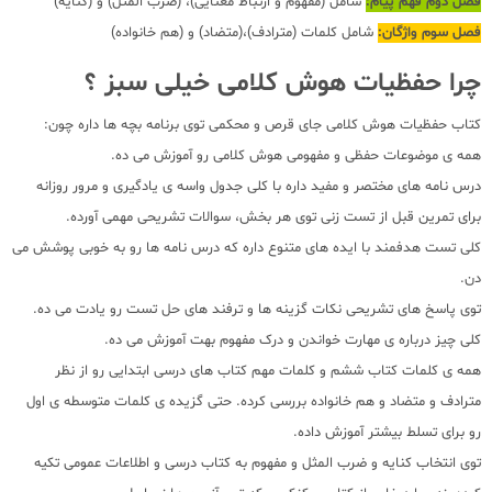
فصل دوم فهم پیام:
شامل (مفهوم و ارتباط معنایی)، (ضرب المثل) و (کنایه)
فصل سوم واژگان:
شامل کلمات (مترادف)،(متضاد) و (هم خانواده)
چرا حفظیات هوش کلامی خیلی سبز ؟
کتاب حفظیات هوش کلامی جای قرص و محکمی توی برنامه بچه ها داره چون:
همه ی موضوعات حفظی و مفهومی هوش کلامی رو آموزش می ده.
درس نامه های مختصر و مفید داره با کلی جدول واسه ی یادگیری و مرور روزانه
برای تمرین قبل از تست زنی توی هر بخش، سوالات تشریحی مهمی آورده.
کلی تست هدفمند با ایده های متنوع داره که درس نامه ها رو به خوبی پوشش می
دن.
توی پاسخ های تشریحی نکات گزینه ها و ترفند های حل تست رو یادت می ده.
کلی چیز درباره ی مهارت خواندن و درک مفهوم بهت آموزش می ده.
همه ی کلمات کتاب ششم و کلمات مهم کتاب های درسی ابتدایی رو از نظر
مترادف و متضاد و هم خانواده بررسی کرده. حتی گزیده ی کلمات متوسطه ی اول
رو برای تسلط بیشتر آموزش داده.
توی انتخاب کنایه و ضرب المثل و مفهوم به کتاب درسی و اطلاعات عمومی تکیه