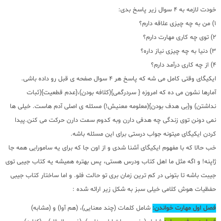
خودت لازمه به 4 سوال زیر پاسخ بدی:
1) من به چه چیزی علاقه دارم؟
2) توی چه کاری مهارت دارم؟
3) دنیا به چه چیزی نیاز داره؟
4) از چه کاری درآمد دارم؟
ایکیگای وقتی کامل می شه که پاسخ هر 4 سوال صفحه ی قبل رو داده باشی.
آمارها نشون می ده که امروزه { سردرگمی}(کلافه بودن)،{عدم قطعیت}(ثبات
نداشتن) و{بی هدف بودن}(معلومه معنیش!) مسئله ی اصلی آدم هاست. خیلی ها
نمی دونن توی زندگی چه هدفی دارن وبه کدوم سمت دارن حرکت می کنن.پیدا
کردن ایکیگای میتونه جواب درستی برای این مسئله باشه.
خب حالا که با مفهوم ایکیگای آشنا شدی و از اون جا که برای یه سامورایی همه جا
ژاپنه! و اگه مثل ما اهل کتاب ودرس هستی، پس بهتره همیشه یه کتاب جیبی توی
جیبت باشه تا بتونی در کم ترین زمان بری تو حالت فلو. و اما ساختار کتاب جیبی
حفظیات هوش کلامی خیلی سبز به شکل زیر ارائه شده :
فصل اول مهارت خواندن:
شامل کلمات (چند معنایی)، (هم آوا) و (مشابه)