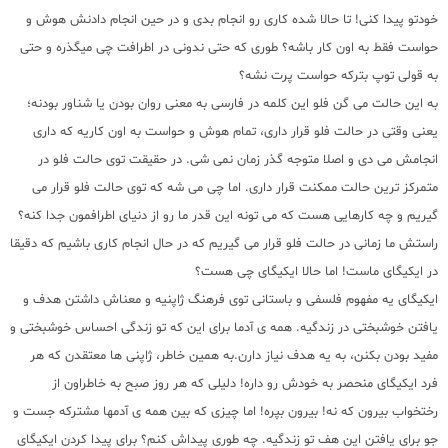
خودتو پیدا کنی! تا حالا شده کاری رو انجام بدی و در حین انجام دادنش هوش و
حواست فقط به اون کار باشه؟ طوری که حتی ندونی در اطرافت چی میگذره و حتی
به قولی توپ بترکه حواست پرت نشه؟
به این حالت می گن فلو این کلمه در فارسی به معنی روان بودن یا شناور بودنه؛
یعنی وقتی در حالت فلو قرار داری، تمام هوش و حواست به اون کاریه که داری
انجامش می دی و اصلا متوجه گذر زمان نمی شی. در حقیقت توی حالت فلو در
متمرکز ترین حالت ممکنت قرار داری. اما چی می شه که توی حالت فلو قرار می
گیریم و چه کارهایی هست که می تونه این قدر ما رو از دنیای اطرافمون جدا کنه؟
راستش ما زمانی در حالت فلو قرار می گیریم که در حال انجام کاری باشیم که دقیقا
در ایکیگای ماست! اما حالا ایکیگای چی هست؟
ایکیگای یه مفهوم فلسفی و باستانی توی فرهنگ ژاپنیه و معناش داشتن هدف و
یافتن خوشبختی در زندگیه. همه ی آدما برای این که تو زندگی احساس خوشبختی و
مفید بودن بکنن، به یه هدف نیاز دارن.به همین خاطر، ژاپنی ها معتقدن که هر
فرد ایکیگای منحصر به خودش رو داره! دلیلی که هر روز صبح به خاطراون از
رختخواب بیرون که نه! بیرون بپره! اما چیزی که بین همه ی آدمها مشترکه جست و
جو برای یافتن این هف تو زندگیه. چه طوری پیداش کنم؟ برای پیدا کردن ایکیگای