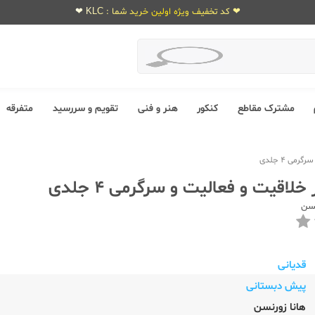
❤ کد تخفیف ویژه اولین خرید شما : KLC ❤
مشترک مقاطع
کنکور
هنر و فنی
تقویم و سررسید
متفرقه
می 4 جلدی
خلاقیت و فعالیت و سرگرمی 4 جلدی
نسن
قدیانی
پیش دبستانی
هانا زورنسن