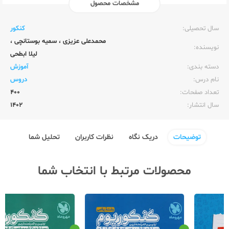
مشخصات محصول
ناشر:‌
سامان سنجش
سال تحصیلی:‌
کنکور
محمدعلی عزیزی
،
سمیه بوستانچی
،
نویسنده:‌
لیلا ابطحی
دسته بندی:
آموزش
نام درس:
دروس
تعداد صفحات:‌
400
سال انتشار:‌
1402
توضیحات
دریک نگاه
نظرات کاربران
تحلیل شما
محصولات مرتبط با انتخاب شما