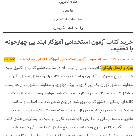
علوم تجربی
فارسی
مطالعات اجتماعی
پاسخنامه تشریحی
خرید کتاب آزمون استخدامی آموزگار ابتدایی چهارخونه
با تخفیف
برای
خرید کتاب حیطه عمومی آزمون استخدامی آموزگار ابتدایی چهارخونه
با
تخفیف
ویژه و ارسال رایگان
کافیست پس از ثبت نام در سایت عشق کتاب و تکمیل سبد
خرید ، مبلغ سفارش را آنلاین پرداخت نموده و کتاب را درب منزل تحویل بگیرید.
سفارشات شهر تهران یک روز کاری با پیک موتوری و سفارشات شهرستان ها پست
پیشتاز شده و حداکثر سه روز کاری به دست شما خواهد رسید. دقت کنید کلیه
کالاهای ارسالی از عشق کتاب برای شما عزیزان شامل ضمانت اصالت و سلامت
فیزیکی است، پس چنانچه پس از دریافت بسته سفارش متوجه نقص چاپ یا
مغایرت بسته ارسالی با سفارش خود شدید نگران نباشید. با پشتیبانی عشق کتاب
تماس بگیرید تا در اسرع وقت نسبت به رفع مشکل شما رسیدگی خواهد شد.
همچنین دیگر کتابهای انتشارات چهارخونه با تخفیف دائمی و ارسال رایگان در عشق