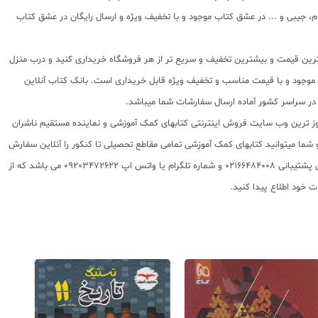
 جیبی و ... در عشق کتاب موجود و با تخفیف ویژه و ارسال رایگان در عشق کتاب
بهترین قیمت و بیشترین تخفیف و سریع تر از هر فروشگاه خریداری کنید و درب منزل
اب موجود و با قیمت مناسب و تخفیف ویژه قابل خریداری است. بانک کتاب آنلاین
 روز ترین وب سایت فروش اینترنتی کتابهای کمک آموزشی و نماینده مستقیم ناشران
 به شما تقدیم مینماید و شما میتوانید کتابهای کمک آموزشی تمامی مقاطع تحصیلی تا کنکور را آنلاین سفارش
داده و درب منزل دریافت نمایید. برای اطلاع از شرایط ویژه تخفیف و جشنواره های عشق کتاب اینستاگرام عشق کتاب را دنبال کنید. برای پیگیری سفارشات تهران شماره تلفن پشتیبانی 02166484008 و شماره تلگرام یا واتس اپ 09203472622 می باشد که از