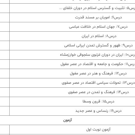
و گسترس اسلام در دوران خلفای ..
درس6: امویان بر مسند قدرت
درس7: جهان اسلام در خلافت عباسی
درس8: اسلام در ایران
درس9: ظهور و گسترش تمدن ایرانی اسلامی
ران در دوران غزنوی سلجوقی خوارزمشاه
: حکومت و جامعه و اقتصاد در عصر مغول
درس12: فرهنگ و هنر در عصر مغول
درس13: تحولات سیاسی اقتصاد در عصر صفوی
درس14: فرهنگ و تمدن در عصر صفوی
درس15: قرون وسطا
درس16: رنساس و عصر جدید
آزمون
آزمون نوبت اول