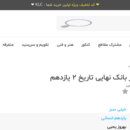
❤ کد تخفیف ویژه اولین خرید شما : KLC ❤
مشترک مقاطع
کنکور
هنر و فنی
تقویم و سررسید
متفرقه
ک نهایی تاریخ 2 یازدهم
یی
خیلی سبز
یازدهم انسانی
بهروز یحیی