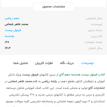
مشخصات محصول
ناشر:‌
گاج
سال تحصیلی:‌
دهم ریاضی
نویسنده:‌
محمد طاهر شعاعی
دسته بندی:
فرمول بیست
نام درس:
هندسه
تعداد صفحات:‌
128
سال انتشار:‌
1404
توضیحات
دریک نگاه
نظرات کاربران
تحلیل شما
کتاب فرمول بیست هندسه دهم گاج
از سری کتابهای
فرمول بیست
ویژه دانش
آموزان و داوطلبان کنکور مقطع دهم در
رشته ریاضی
به قلم
محمد طاهر شعاعی
در
انتشارات گاج
تولید و منتشر شده است. این کتاب کمک آموزشی شامل درسنامه
کاربردی و درس به درس مطابق با کتابهای درسی جدید و 310 پرسش تشریحی
استاندارد و 4 دوره آزمون نمونه امتحانی و پاسخنامه تشریحی کلیه سوالات موجود