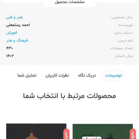
مشخصات محصول
ناشر:‌
کارنامه کتاب
سال تحصیلی:‌
هنر و فنی
نویسنده:‌
احمد رستمعلی
دسته بندی:
آموزش
نام درس:
فرهنگ و هنر
تعداد صفحات:‌
430
سال انتشار:‌
1402
توضیحات
دریک نگاه
نظرات کاربران
تحلیل شما
محصولات مرتبط با انتخاب شما
ناموجود
ناموجود
نامو