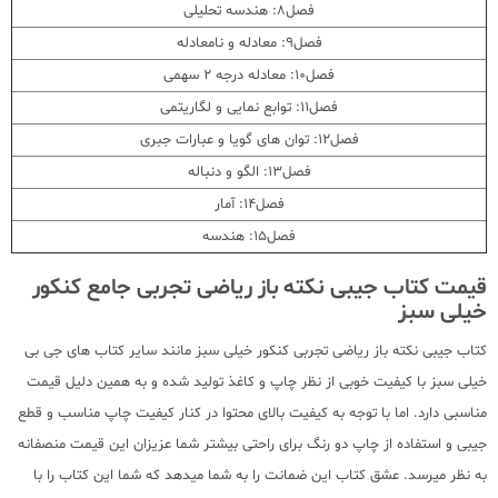
فصل8: هندسه تحلیلی
فصل9: معادله و نامعادله
فصل10: معادله درجه 2 سهمی
فصل11: توابع نمایی و لگاریتمی
فصل12: توان های گویا و عبارات جبری
فصل13: الگو و دنباله
فصل14: آمار
فصل15: هندسه
قیمت کتاب جیبی نکته باز ریاضی تجربی جامع کنکور
خیلی سبز
کتاب جیبی نکته باز ریاضی تجربی کنکور خیلی سبز مانند سایر کتاب های جی بی
خیلی سبز با کیفیت خوبی از نظر چاپ و کاغذ تولید شده و به همین دلیل قیمت
مناسبی دارد. اما با توجه به کیفیت بالای محتوا در کنار کیفیت چاپ مناسب و قطع
جیبی و استفاده از چاپ دو رنگ برای راحتی بیشتر شما عزیزان این قیمت منصفانه
به نظر میرسد. عشق کتاب این ضمانت را به شما میدهد که شما این کتاب را با