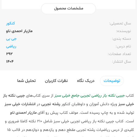
مشخصات محصول
ناشر:‌
خیلی سبز
سال تحصیلی:‌
کنکور
نویسنده:‌
مازیار احمدی ناو
دسته بندی:
جی بی
نام درس:
ریاضی
تعداد صفحات:‌
292
سال انتشار:‌
1404
توضیحات
دریک نگاه
نظرات کاربران
تحلیل شما
کتاب
جیبی نکته باز ریاضی تجربی جامع خیلی سبز
از سری کتاب‌های
جیبی نکته باز
خیلی سبز
ویژه دانش آموزان و داوطلبان کنکور
رشته تجربی
در
انتشارات خیلی سبز
تولید شده و به چاپ رسیده است. مولف کتاب پیش رو آقای
مازیار احمدی ناو
است. کتاب جیبی نکته باز ریاضی تجربی خیلی سبز شامل 210 نکته کاملا ضروری و
کلیدی از درس ریاضیات رشته تجربی مقطع دهم و یازدهم و دوازدهم در قالب 15