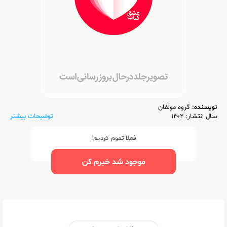
نویسنده:
گروه مولفان
سال انتشار: 1402
توضیحات بیشتر
فعلا تموم کردیم!
موجود شد خبرم کن