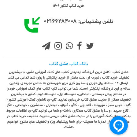
خرید کتاب کنکور 1406
۰۲۱۶۶۴۸۴۰۰۸
تلفن پشتیبانی:
بانک کتاب عشق کتاب
عشق کتاب ، کامل ترین فروشگاه اینترنتی کتاب های کمک آموزشی کشور، با بیشترین
تخفیف خرید کتاب ، تجربه ای لذت بخش از خرید اینترنتی را برای شما تداعی می کند.
ارسال ٢٤ ساعته برای تهران و سه روز کاری برای شهرستان ها حاصل تجربه ی چندین
ساله ی این فروشگاه اینترنتی است. شما می توانید کلیه کتاب های کمک آموزشی خود را
در مقاطع پیش دبستانی ، ابتدایی، متوسطه اول، متوسطه دوم، کنکور با بیشترین
تخفیف ممکن از سایت عشق کتاب خریداری نمایید. کلیه ی ناشران کمک آموزشی کشور (
گاج ، خیلی سبز ، مهروماه ، قلم چی ، کاگو ، گلواژه ، مبتکران ، منتشران ، خواندنی ، الگو
، کلاغ سپید ، و ...) با عشق کتاب همکاری داشته و شما می توانید کلیه ی اطلاعات مربوط
به کتاب های کمک آموزشی را در سایت عشق کتاب بررسی نمایید. تخفیف خرید کتاب در
عشق کتاب زمان ندارد! ما همیشه برای شما پیشنهاد ویژه و تخفیف های متنوع خواهیم
داشت.