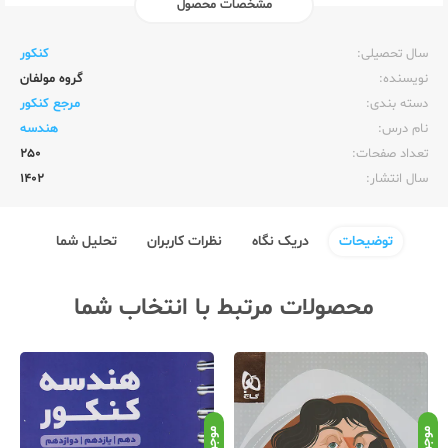
مشخصات محصول
ناشر:‌
کاگو
سال تحصیلی:‌
کنکور
نویسنده:‌
گروه مولفان
دسته بندی:
مرجع کنکور
نام درس:
هندسه
تعداد صفحات:‌
250
سال انتشار:‌
1402
توضیحات
دریک نگاه
نظرات کاربران
تحلیل شما
محصولات مرتبط با انتخاب شما
موجود
موجود
موج