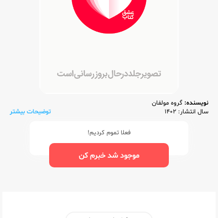
نویسنده:
گروه مولفان
سال انتشار: 1402
توضیحات بیشتر
فعلا تموم کردیم!
موجود شد خبرم کن