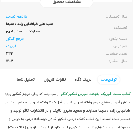
مشخصات محصول
ناشر:‌
کاگو
سال تحصیلی:‌
یازدهم تجربی
سید علی طباطبایی زاده
،
سیما
نویسنده:‌
هداوند
،
سعید منبری
دسته بندی:
مرجع کنکور
نام درس:
فیزیک
تعداد صفحات:‌
344
سال انتشار:‌
1402
توضیحات
دریک نگاه
نظرات کاربران
تحلیل شما
کتاب تست فیزیک یازدهم تجربی کنکور کاگو
از مجموعه کتابهای
مرجع کنکور
ویژه
دانش آموزان مقطع دهم
رشته تجربی
شامل فیزیک 2 رشته تجربی به قلم
سید علی
طباطبایی زاده ، سیما هداوند و سعید منبری
تالیف و در
انتشارات کاگو
تولید و
منتشر شده است. این کتاب کمک درسی کنکور شامل درسنامه درس به درس و
مجموعه‌ای از تست‌های تالیفی و کنکوری استاندارد از فیزیک یازدهم (
917 تست
)