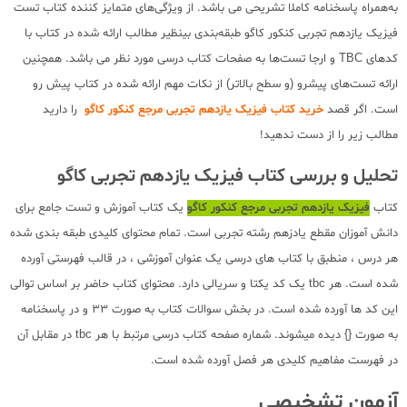
به‌همراه پاسخنامه کاملا تشریحی می باشد. از ویژگی‌های متمایز کننده کتاب تست
فیزیک یازدهم تجربی کنکور کاگو طبقه‌بندی بینظیر مطالب ارائه شده در کتاب با
کدهای TBC و ارجا تست‌ها به صفحات کتاب درسی مورد نظر می باشد. همچنین
ارائه تست‌های پیشرو (و سطح بالاتر) از نکات مهم ارائه شده در کتاب پیش رو
است. اگر قصد
خرید کتاب فیزیک یازدهم تجربی مرجع کنکور کاگو
را دارید
مطالب زیر را از دست ندهید!
تحلیل و بررسی کتاب فیزیک یازدهم تجربی کاگو
کتاب
فیزیک یازدهم تجربی مرجع کنکور کاگو
یک کتاب آموزش و تست جامع برای
دانش آموزان مقطع یادزهم رشته تجربی است. تمام محتوای کلیدی طبقه بندی شده
هر درس ، منطبق با کتاب های درسی یک عنوان آموزشی ، در قالب فهرستی آورده
شده است. هر tbc یک کد یکتا و سریالی دارد. محتوای کتاب حاضر بر اساس توالی
این کد ها آورده شده است. در بخش سوالات کتاب به صورت 33 و در پاسخنامه
به صورت {} دیده میشوند. شماره صفحه کتاب درسی مرتبط با هر tbc در مقابل آن
در فهرست مفاهیم کلیدی هر فصل آورده شده است.
آزمون تشخیصی