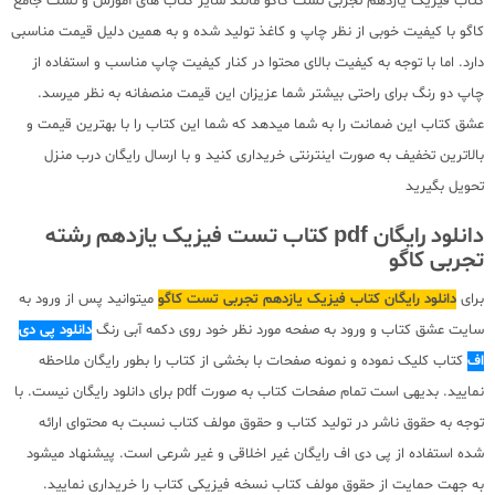
کتاب فیزیک یازدهم تجربی تست کاگو مانند سایر کتاب های آموزش و تست جامع
کاگو با کیفیت خوبی از نظر چاپ و کاغذ تولید شده و به همین دلیل قیمت مناسبی
دارد. اما با توجه به کیفیت بالای محتوا در کنار کیفیت چاپ مناسب و استفاده از
چاپ دو رنگ برای راحتی بیشتر شما عزیزان این قیمت منصفانه به نظر میرسد.
عشق کتاب این ضمانت را به شما میدهد که شما این کتاب را با بهترین قیمت و
بالاترین تخفیف به صورت اینترنتی خریداری کنید و با ارسال رایگان درب منزل
تحویل بگیرید
دانلود رایگان pdf کتاب تست فیزیک یازدهم رشته
تجربی کاگو
برای
دانلود رایگان کتاب فیزیک یازدهم تجربی تست کاگو
میتوانید پس از ورود به
سایت عشق کتاب و ورود به صفحه مورد نظر خود روی دکمه آبی رنگ
دانلود پی دی
اف
کتاب کلیک نموده و نمونه صفحات با بخشی از کتاب را بطور رایگان ملاحظه
نمایید. بدیهی است تمام صفحات کتاب به صورت pdf برای دانلود رایگان نیست. با
توجه به حقوق ناشر در تولید کتاب و حقوق مولف کتاب نسبت به محتوای ارائه
شده استفاده از پی دی اف رایگان غیر اخلاقی و غیر شرعی است. پیشنهاد میشود
به جهت حمایت از حقوق مولف کتاب نسخه فیزیکی کتاب را خریداری نمایید.