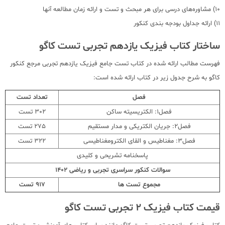
10) مشاوره‌های درسی برای هر مبحث و تست و ارائه زمان مطالعه آنها
11) ارائه جداول بودجه بندی کنکور
ساختار کتاب فیزیک یازدهم تجربی تست کاگو
فهرست مطالب ارائه شده در کتاب تست جامع فیزیک یازدهم تجربی مرجع کنکور
کاگو به شرح جدول زیر در کتاب ارائه شده است:
فصل
تعداد تست
فصل1: الکتریسیته ساکن
302 تست
فصل2: جریان الکتریکی و مدار مستقیم
275 تست
فصل3: مغناطیس و القای الکترومغناطیسی
322 تست
پاسخنامه تشریحی و کلیدی
سوالات کنکور سراسری تجربی و ریاضی 1402
مجموع تست ها
917 تست
قیمت کتاب فیزیک 2 تجربی تست کاگو