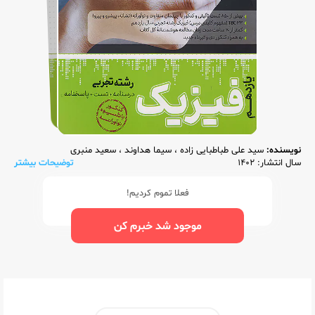
نویسنده:
سید علی طباطبایی زاده
،
سیما هداوند
،
سعید منبری
سال انتشار: 1402
توضیحات بیشتر
فعلا تموم کردیم!
موجود شد خبرم کن